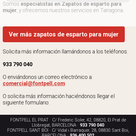
Somos
especialistas en Zapatos de esparto para
mujer
, y ofrecemos nuestros servicios en Tarragona.
Ver más zapatos de esparto para mujer
Solicita más información llamándonos a los teléfonos:
933 790 040
O enviándonos un correo electrónico a:
comercial@fontpell.com
O solicita más información haciéndonos llegar el
siguiente formulario:
FONTPELL EL PRAT · C/ Frederic Soler, 42, 08820, El Prat de
Llobregat, BARCELONA ·
933 790 040
FONTPELL SANT BOI · C/ Vidal i Barraquer, 28, 08830 Sant Boi,
BARCELONA ·
936 400 502