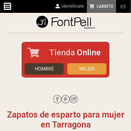
Identifícate
CARRITO
ES
Tienda
Online
HOMBRE
MUJER
Zapatos de esparto para mujer
en Tarragona