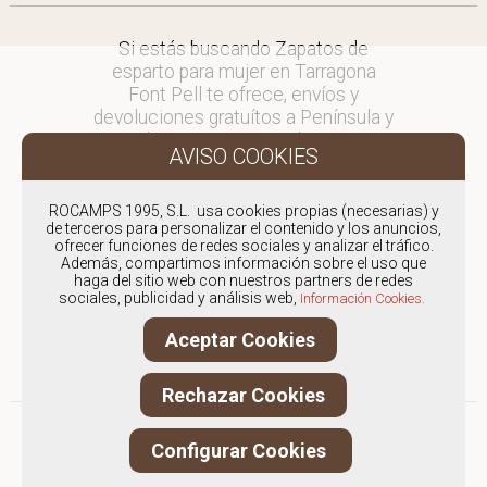
Si estás buscando Zapatos de
esparto para mujer en Tarragona
Font Pell te ofrece, envíos y
devoluciones gratuítos a Península y
Baleares, para otros destinos
consultar
en comercial@fontpell.com.
ROCAMPS 1995, S.L. usa cookies propias (necesarias) y
de terceros para personalizar el contenido y los anuncios,
Los envíos a Tarragona gestionados
ofrecer funciones de redes sociales y analizar el tráfico.
entre semana se entregarán en
Además, compartimos información sobre el uso que
menos de 48 horas; los pedidos
haga del sitio web con nuestros partners de redes
sociales, publicidad y análisis web,
realizados en fin de semana, el
Información Cookies.
producto se enviará a partir del
Aceptar Cookies
lunes.
Rechazar Cookies
Configurar Cookies