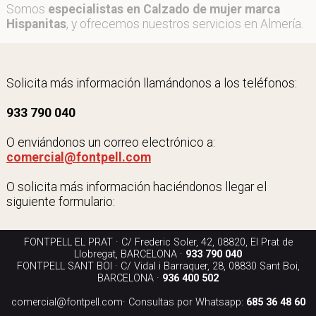
Somos
especialistas en Calzado de mujer marca
Hispanitas
, y ofrecemos nuestros servicios en Almería.
Solicita más información llamándonos a los teléfonos:
933 790 040
O enviándonos un correo electrónico a:
comercial@fontpell.com
O solicita más información haciéndonos llegar el
siguiente formulario:
FONTPELL EL PRAT · C/ Frederic Soler, 42, 08820, El Prat de
Llobregat, BARCELONA ·
933 790 040
FONTPELL SANT BOI · C/ Vidal i Barraquer, 28, 08830 Sant Boi,
BARCELONA ·
936 400 502
comercial@fontpell.com
· Consultas por Whatsapp:
685 36 48 60