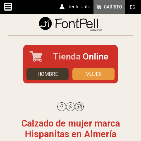
Identifícate
CARRITO
ES
Tienda
Online
HOMBRE
MUJER
Calzado de mujer marca
Hispanitas en Almería