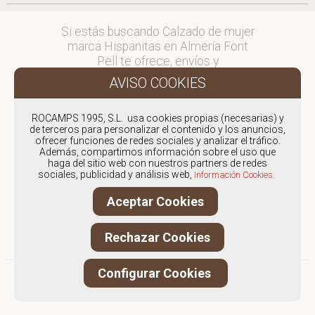
Si estás buscando Calzado de mujer
marca Hispanitas en Almería Font
Pell te ofrece, envíos y
devoluciones gratuítos a Península y
Baleares, para otros destinos
consultar
ROCAMPS 1995, S.L. usa cookies propias (necesarias) y
en comercial@fontpell.com.
de terceros para personalizar el contenido y los anuncios,
ofrecer funciones de redes sociales y analizar el tráfico.
Los envíos a Almería gestionados
Además, compartimos información sobre el uso que
haga del sitio web con nuestros partners de redes
entre semana se entregarán en
sociales, publicidad y análisis web,
Información Cookies.
menos de 48 horas; los pedidos
realizados en fin de semana, el
Aceptar Cookies
producto se enviará a partir del
lunes.
Rechazar Cookies
Configurar Cookies