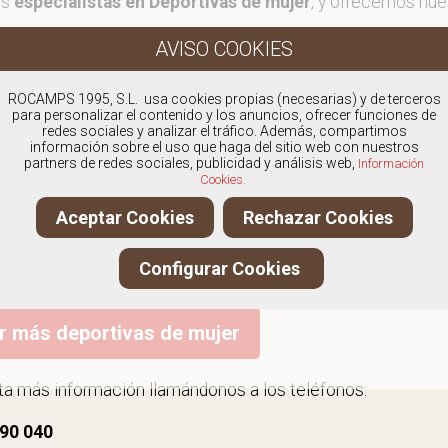
os
especialistas en Deportivas de mujer
, y ofrecemos nue
ROCAMPS 1995, S.L. usa cookies propias (necesarias) y de terceros
para personalizar el contenido y los anuncios, ofrecer funciones de
redes sociales y analizar el tráfico. Además, compartimos
información sobre el uso que haga del sitio web con nuestros
partners de redes sociales, publicidad y análisis web,
Información
Cookies.
KECHERS 117731
CAMPER 201862
LO
Aceptar Cookies
Rechazar Cookies
39,95€
69,00€
VER PRODUCTO
VER PRODUCTO
Configurar Cookies
r más deportivas de mujer
ita más información llamándonos a los teléfonos:
90 040