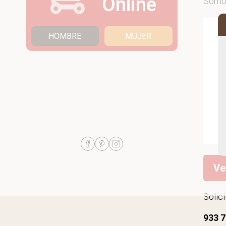
Online
Som
HOMBRE
MUJER
S
Ve
Solic
933 7