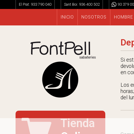
El Prat:
933 790 040
Sant Boi:
936 400 502
93 379 00
INICIO
NOSOTROS
HOMBRE
Dep
Si es
devol
en co
Los e
horas;
del lu
Tienda