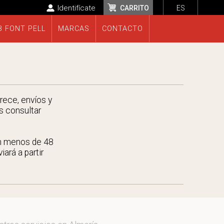
Identifícate
CARRITO
ES
B FONT PELL
MARCAS
CONTACTO
rece, envíos y
s consultar
en menos de 48
ará a partir