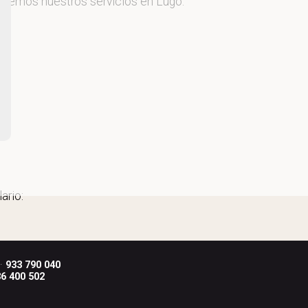
recemos nuestros servicios en Lugo.
ario:
 ·
933 790 040
6 400 502