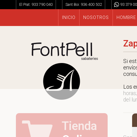
El Prat:
933 790 040
Sant Boi:
936 400 502
93 379 00
INICIO
NOSOTROS
HOMBRE
Zap
Si es
envío
consu
Los e
horas;
del lu
Tienda