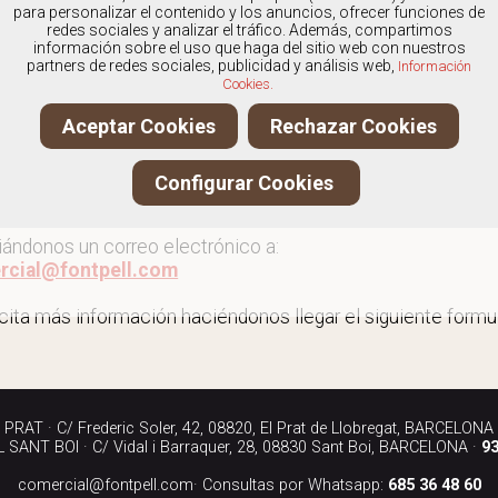
os
especialistas en Zapatillas de casa para hombre
, y of
para personalizar el contenido y los anuncios, ofrecer funciones de
redes sociales y analizar el tráfico. Además, compartimos
información sobre el uso que haga del sitio web con nuestros
partners de redes sociales, publicidad y análisis web,
Información
Cookies.
r más zapatillas de casa para hombre
Aceptar Cookies
Rechazar Cookies
ita más información llamándonos a los teléfonos:
Configurar Cookies
90 040
iándonos un correo electrónico a:
rcial@fontpell.com
icita más información haciéndonos llegar el siguiente formul
RAT · C/ Frederic Soler, 42, 08820, El Prat de Llobregat, BARCELONA
SANT BOI · C/ Vidal i Barraquer, 28, 08830 Sant Boi, BARCELONA ·
93
comercial@fontpell.com
· Consultas por Whatsapp:
685 36 48 60