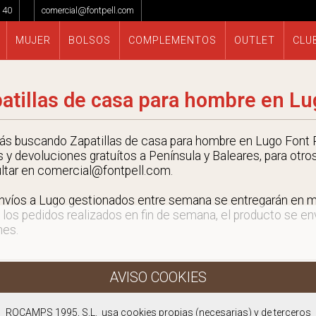
 40
comercial@fontpell.com
MUJER
BOLSOS
COMPLEMENTOS
OUTLET
CLU
atillas de casa para hombre en Lu
tás buscando Zapatillas de casa para hombre en Lugo Font P
s y devoluciones gratuítos a Península y Baleares, para otro
ltar en comercial@fontpell.com.
nvíos a Lugo gestionados entre semana se entregarán en 
 los pedidos realizados en fin de semana, el producto se envi
nes.
ROCAMPS 1995, S.L. usa cookies propias (necesarias) y de terceros