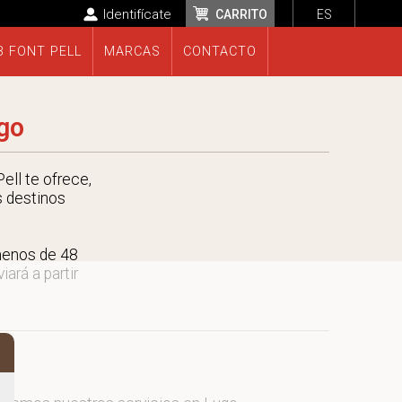
Identifícate
CARRITO
ES
B FONT PELL
MARCAS
CONTACTO
go
ell te ofrece,
s destinos
menos de 48
ará a partir