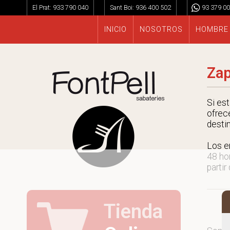
El Prat:
933 790 040
Sant Boi:
936 400 502
93 379 00
INICIO
NOSOTROS
HOMBRE
Zap
Si es
ofrec
desti
Los e
48 ho
partir
Tienda