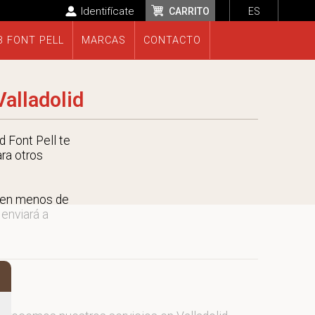
Identifícate
CARRITO
ES
B FONT PELL
MARCAS
CONTACTO
alladolid
 Font Pell te
ara otros
n en menos de
 enviará a