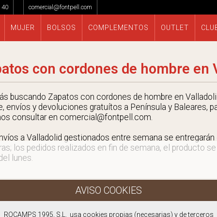
 40
comercial@fontpell.com
MUJER
BOLSOS
COMPLEMENTOS
OUTLET
CLU
atos con cordones de hombre en V
tás buscando Zapatos con cordones de hombre en Valladolid
e, envíos y devoluciones gratuítos a Península y Baleares, p
nos consultar en comercial@fontpell.com.
nvíos a Valladolid gestionados entre semana se entregará
ras; los pedidos realizados en fin de semana, el producto se
 del lunes.
ROCAMPS 1995, S.L. usa cookies propias (necesarias) y de terceros