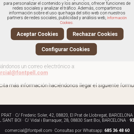
os
especialistas en Zapatos con cordones de hombre
, y
para personalizar el contenido y los anuncios, ofrecer funciones de
redes sociales y analizar el tráfico. Además, compartimos
información sobre el uso que haga del sitio web con nuestros
partners de redes sociales, publicidad y análisis web,
Información
Cookies.
r más zapatos con cordones de hombre
Aceptar Cookies
Rechazar Cookies
ita más información llamándonos a los teléfonos:
Configurar Cookies
90 040
iándonos un correo electrónico a:
rcial@fontpell.com
icita más información haciéndonos llegar el siguiente formul
RAT · C/ Frederic Soler, 42, 08820, El Prat de Llobregat, BARCELONA
SANT BOI · C/ Vidal i Barraquer, 28, 08830 Sant Boi, BARCELONA ·
93
comercial@fontpell.com
· Consultas por Whatsapp:
685 36 48 60