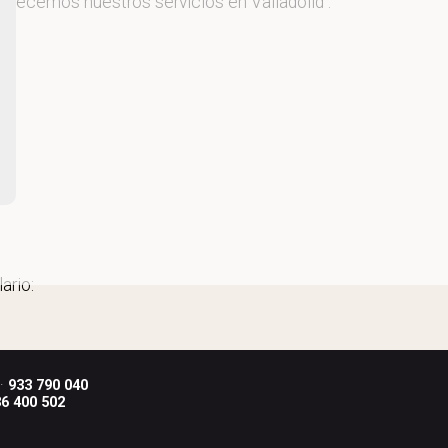
 ofrecemos nuestros servicios en Valladolid .
ario:
 ·
933 790 040
6 400 502