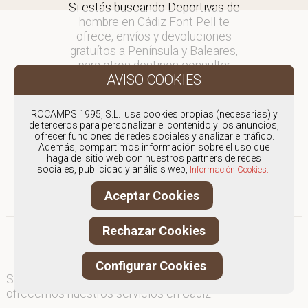
Si estás buscando Deportivas de
hombre en Cádiz Font Pell te
ofrece, envíos y devoluciones
gratuítos a Península y Baleares,
para otros destinos consultar
en comercial@fontpell.com.
Los envíos a Cádiz gestionados
ROCAMPS 1995, S.L. usa cookies propias (necesarias) y
entre semana se entregarán en
de terceros para personalizar el contenido y los anuncios,
ofrecer funciones de redes sociales y analizar el tráfico.
menos de 48 horas; los pedidos
Además, compartimos información sobre el uso que
realizados en fin de semana, el
haga del sitio web con nuestros partners de redes
producto se enviará a partir del
sociales, publicidad y análisis web,
Información Cookies.
lunes.
Aceptar Cookies
Rechazar Cookies
Configurar Cookies
Somos
especialistas en Deportivas de hombre
, y
ofrecemos nuestros servicios en Cádiz.