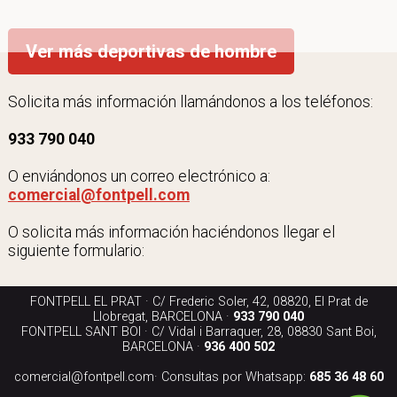
Ver más deportivas de hombre
Solicita más información llamándonos a los teléfonos:
933 790 040
O enviándonos un correo electrónico a:
comercial@fontpell.com
O solicita más información haciéndonos llegar el
siguiente formulario:
FONTPELL EL PRAT · C/ Frederic Soler, 42, 08820, El Prat de
Llobregat, BARCELONA ·
933 790 040
FONTPELL SANT BOI · C/ Vidal i Barraquer, 28, 08830 Sant Boi,
BARCELONA ·
936 400 502
comercial@fontpell.com
· Consultas por Whatsapp:
685 36 48 60