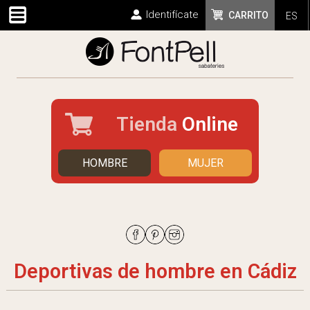
Identifícate
CARRITO
ES
Tienda
Online
HOMBRE
MUJER
Deportivas de hombre en Cádiz