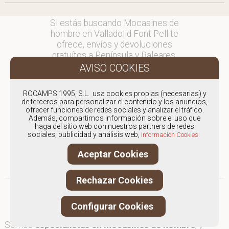
Si estás buscando Mocasines de
hombre en Valladolid Font Pell te
ofrece, envíos y devoluciones
gratuítos a Península y Baleares,
para otros destinos consultar
en comercial@fontpell.com.
ROCAMPS 1995, S.L. usa cookies propias (necesarias) y
Los envíos a Valladolid gestionados
de terceros para personalizar el contenido y los anuncios,
entre semana se entregarán en
ofrecer funciones de redes sociales y analizar el tráfico.
Además, compartimos información sobre el uso que
menos de 48 horas; los pedidos
haga del sitio web con nuestros partners de redes
realizados en fin de semana, el
sociales, publicidad y análisis web,
Información Cookies.
producto se enviará a partir del
lunes.
Aceptar Cookies
Rechazar Cookies
Configurar Cookies
Somos
especialistas en Mocasines de hombre
, y