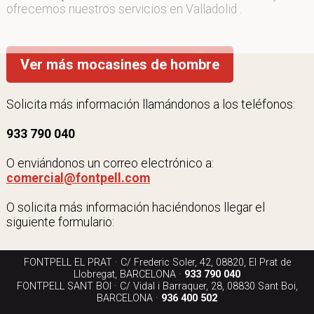
ofrecemos nuestros servicios en Valladolid .
Ver más mocasines de hombre
Solicita más información llamándonos a los teléfonos:
933 790 040
O enviándonos un correo electrónico a:
comercial@fontpell.com
O solicita más información haciéndonos llegar el
siguiente formulario:
FONTPELL EL PRAT · C/ Frederic Soler, 42, 08820, El Prat de
Llobregat, BARCELONA ·
933 790 040
FONTPELL SANT BOI · C/ Vidal i Barraquer, 28, 08830 Sant Boi,
BARCELONA ·
936 400 502