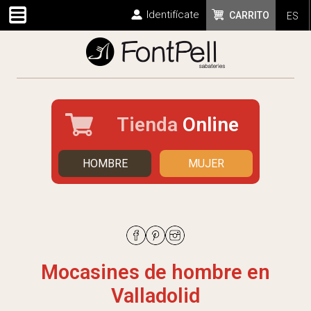
Identifícate
CARRITO
ES
Tienda
Online
HOMBRE
MUJER
Mocasines de hombre en
Valladolid