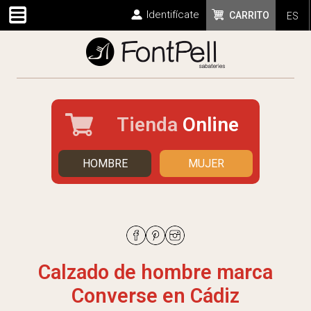
Identifícate
CARRITO
ES
Tienda
Online
HOMBRE
MUJER
Calzado de hombre marca
Converse en Cádiz