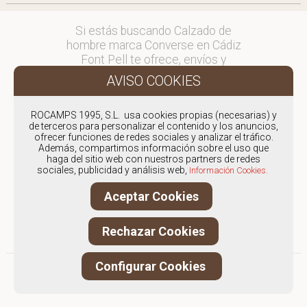
Si estás buscando Calzado de
hombre marca Converse en Cádiz
Font Pell te ofrece, envíos y
devoluciones gratuítos a Península y
Baleares, para otros destinos
consultar
ROCAMPS 1995, S.L. usa cookies propias (necesarias) y
en comercial@fontpell.com.
de terceros para personalizar el contenido y los anuncios,
ofrecer funciones de redes sociales y analizar el tráfico.
Los envíos a Cádiz gestionados
Además, compartimos información sobre el uso que
haga del sitio web con nuestros partners de redes
entre semana se entregarán en
sociales, publicidad y análisis web,
Información Cookies.
menos de 48 horas; los pedidos
realizados en fin de semana, el
Aceptar Cookies
producto se enviará a partir del
lunes.
Rechazar Cookies
Configurar Cookies