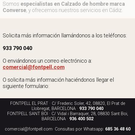
Somos
especialistas en Calzado de hombre marca
Converse
, y ofrecemos nuestros servicios en Cádiz.
Solicita más información llamándonos a los teléfonos:
933 790 040
O enviándonos un correo electrónico a:
comercial@fontpell.com
O solicita más información haciéndonos llegar el
siguiente formulario:
FONTPELL EL PRAT · C/ Frederic Soler, 42, 08820, El Prat de
Llobregat, BARCELONA ·
933 790 040
FONTPELL SANT BOI · C/ Vidal i Barraquer, 28, 08830 Sant Boi,
BARCELONA ·
936 400 502
comercial@fontpell.com
· Consultas por Whatsapp:
685 36 48 60