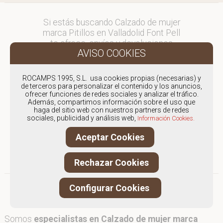
Si estás buscando Calzado de mujer
marca Pitillos en Valladolid Font Pell
te ofrece, envíos y devoluciones
gratuítos a Península y Baleares,
para otros destinos consultar
en comercial@fontpell.com.
ROCAMPS 1995, S.L. usa cookies propias (necesarias) y
de terceros para personalizar el contenido y los anuncios,
ofrecer funciones de redes sociales y analizar el tráfico.
Los envíos a Valladolid gestionados
Además, compartimos información sobre el uso que
entre semana se entregarán en
haga del sitio web con nuestros partners de redes
menos de 48 horas; los pedidos
sociales, publicidad y análisis web,
Información Cookies.
realizados en fin de semana, el
Aceptar Cookies
producto se enviará a partir del
lunes.
Rechazar Cookies
Configurar Cookies
Somos
especialistas en Calzado de mujer marca