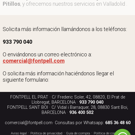
Pitillos
, y ofrecemos nuestros servicios en Valladolid .
Solicita más información llamándonos a los teléfonos:
933 790 040
O enviándonos un correo electrónico a:
comercial@fontpell.com
O solicita más información haciéndonos llegar el
siguiente formulario:
FONTPELL EL PRAT · C/ Frederic Soler, 42, 08820, El Prat de
Llobregat, BARCELONA ·
933 790 040
FONTPELL SANT BOI · C/ Vidal i Barraquer, 28, 08830 Sant Boi,
BARCELONA ·
936 400 502
comercial@fontpell.com
· Consultas por Whatsapp:
685 36 48 60
·
·
·
·
Aviso legal
Politica de privacidad
Guía de compra
Política de cookies