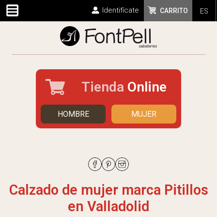
Identifícate
CARRITO
ES
Tienda
Online
HOMBRE
MUJER
Calzado de mujer marca Pitillos
en Valladolid