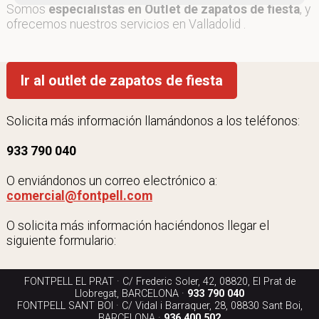
Somos
especialistas en Outlet de zapatos de fiesta
, y
ofrecemos nuestros servicios en Valladolid .
Ir al outlet de zapatos de fiesta
Solicita más información llamándonos a los teléfonos:
933 790 040
O enviándonos un correo electrónico a:
comercial@fontpell.com
O solicita más información haciéndonos llegar el
siguiente formulario:
FONTPELL EL PRAT · C/ Frederic Soler, 42, 08820, El Prat de
Llobregat, BARCELONA ·
933 790 040
FONTPELL SANT BOI · C/ Vidal i Barraquer, 28, 08830 Sant Boi,
BARCELONA ·
936 400 502