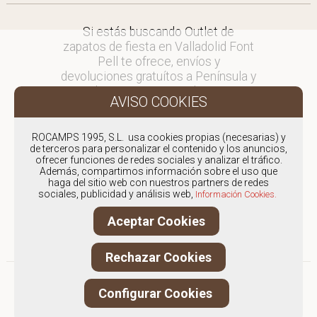
Si estás buscando Outlet de
zapatos de fiesta en Valladolid Font
Pell te ofrece, envíos y
devoluciones gratuítos a Península y
Baleares, para otros destinos
consultar
en comercial@fontpell.com.
ROCAMPS 1995, S.L. usa cookies propias (necesarias) y
de terceros para personalizar el contenido y los anuncios,
Los envíos a Valladolid gestionados
ofrecer funciones de redes sociales y analizar el tráfico.
entre semana se entregarán en
Además, compartimos información sobre el uso que
menos de 48 horas; los pedidos
haga del sitio web con nuestros partners de redes
sociales, publicidad y análisis web,
realizados en fin de semana, el
Información Cookies.
producto se enviará a partir del
Aceptar Cookies
lunes.
Rechazar Cookies
Configurar Cookies