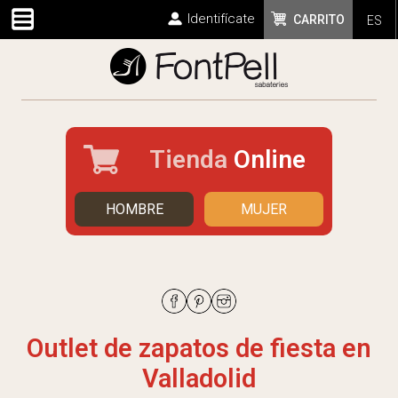
Identifícate
CARRITO
ES
Tienda
Online
HOMBRE
MUJER
Outlet de zapatos de fiesta en
Valladolid