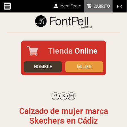
Identifícate
CARRITO
ES
Tienda
Online
HOMBRE
MUJER
Calzado de mujer marca
Skechers en Cádiz