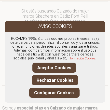
Si estás buscando Calzado de mujer
marca Skechers en Cádiz Font Pell
te ofrece, envíos y devoluciones
gratuítos a Península y Baleares,
para otros destinos consultar
en comercial@fontpell.com.
ROCAMPS 1995, S.L. usa cookies propias (necesarias) y
de terceros para personalizar el contenido y los anuncios,
ofrecer funciones de redes sociales y analizar el tráfico.
Los envíos a Cádiz gestionados
Además, compartimos información sobre el uso que
entre semana se entregarán en
haga del sitio web con nuestros partners de redes
menos de 48 horas; los pedidos
sociales, publicidad y análisis web,
Información Cookies.
realizados en fin de semana, el
Aceptar Cookies
producto se enviará a partir del
lunes.
Rechazar Cookies
Configurar Cookies
Somos
especialistas en Calzado de mujer marca