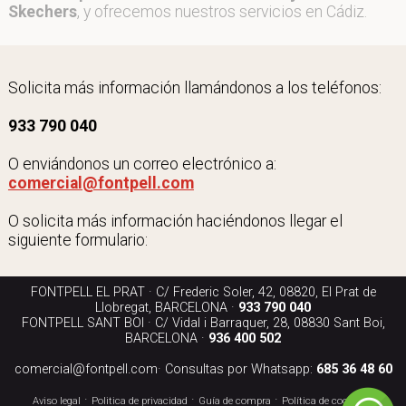
Skechers
, y ofrecemos nuestros servicios en Cádiz.
Solicita más información llamándonos a los teléfonos:
933 790 040
O enviándonos un correo electrónico a:
comercial@fontpell.com
O solicita más información haciéndonos llegar el
siguiente formulario:
FONTPELL EL PRAT · C/ Frederic Soler, 42, 08820, El Prat de
Llobregat, BARCELONA ·
933 790 040
FONTPELL SANT BOI · C/ Vidal i Barraquer, 28, 08830 Sant Boi,
BARCELONA ·
936 400 502
comercial@fontpell.com
· Consultas por Whatsapp:
685 36 48 60
·
·
·
·
Aviso legal
Politica de privacidad
Guía de compra
Política de cookies