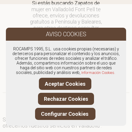
Si estás buscando Zapatos de
mujer en Valladolid Font Pell te
ofrece, envíos y devoluciones
gratuítos a Península y Baleares,
para otros destinos consultar
en comercial@fontpell.com.
Los envíos a Valladolid gestionados
ROCAMPS 1995, S.L. usa cookies propias (necesarias) y
entre semana se entregarán en
de terceros para personalizar el contenido y los anuncios,
ofrecer funciones de redes sociales y analizar el tráfico.
menos de 48 horas; los pedidos
Además, compartimos información sobre el uso que
realizados en fin de semana, el
haga del sitio web con nuestros partners de redes
producto se enviará a partir del
sociales, publicidad y análisis web,
Información Cookies.
lunes.
Aceptar Cookies
Rechazar Cookies
Configurar Cookies
Somos
especialistas en Zapatos de mujer
, y
ofrecemos nuestros servicios en Valladolid .