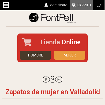
Identifícate
CARRITO
ES
Tienda
Online
HOMBRE
MUJER
Zapatos de mujer en Valladolid