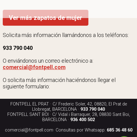
Ver más zapatos de mujer
Solicita más información llamándonos a los teléfonos:
933 790 040
O enviándonos un correo electrónico a:
comercial@fontpell.com
O solicita más información haciéndonos llegar el
siguiente formulario:
FONTPELL EL PRAT · C/ Frederic Soler, 42, 08820, El Prat de
Llobregat, BARCELONA ·
933 790 040
FONTPELL SANT BOI · C/ Vidal i Barraquer, 28, 08830 Sant Boi,
BARCELONA ·
936 400 502
comercial@fontpell.com
· Consultas por Whatsapp:
685 36 48 60