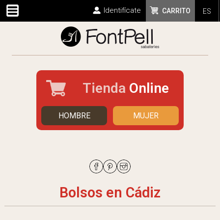
Identifícate
CARRITO
ES
Tienda
Online
HOMBRE
MUJER
Bolsos en Cádiz