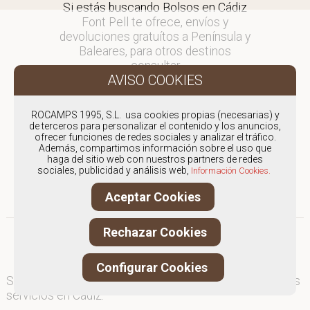
Si estás buscando Bolsos en Cádiz
Font Pell te ofrece, envíos y
devoluciones gratuítos a Península y
Baleares, para otros destinos
consultar
en comercial@fontpell.com.
Los envíos a Cádiz gestionados
ROCAMPS 1995, S.L. usa cookies propias (necesarias) y
entre semana se entregarán en
de terceros para personalizar el contenido y los anuncios,
ofrecer funciones de redes sociales y analizar el tráfico.
menos de 48 horas; los pedidos
Además, compartimos información sobre el uso que
realizados en fin de semana, el
haga del sitio web con nuestros partners de redes
producto se enviará a partir del
sociales, publicidad y análisis web,
Información Cookies.
lunes.
Aceptar Cookies
Rechazar Cookies
Configurar Cookies
Somos
especialistas en Bolsos
, y ofrecemos nuestros
servicios en Cádiz.