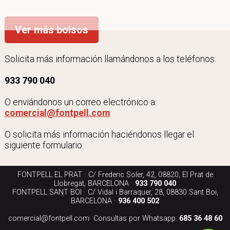
Ver más bolsos
Solicita más información llamándonos a los teléfonos:
933 790 040
O enviándonos un correo electrónico a:
comercial@fontpell.com
O solicita más información haciéndonos llegar el
siguiente formulario:
FONTPELL EL PRAT · C/ Frederic Soler, 42, 08820, El Prat de
Llobregat, BARCELONA ·
933 790 040
FONTPELL SANT BOI · C/ Vidal i Barraquer, 28, 08830 Sant Boi,
BARCELONA ·
936 400 502
comercial@fontpell.com
· Consultas por Whatsapp:
685 36 48 60