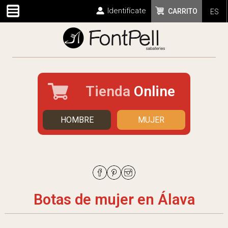
Identifícate
CARRITO
ES
Tienda
Online
HOMBRE
MUJER
Botas de mujer en Álava