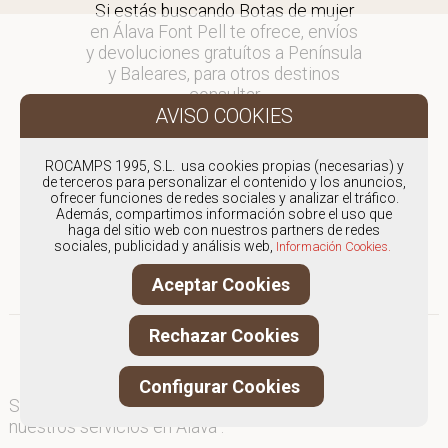
Si estás buscando Botas de mujer
en Álava Font Pell te ofrece, envíos
y devoluciones gratuítos a Península
y Baleares, para otros destinos
consultar
en comercial@fontpell.com.
Los envíos a Álava gestionados
ROCAMPS 1995, S.L. usa cookies propias (necesarias) y
entre semana se entregarán en
de terceros para personalizar el contenido y los anuncios,
ofrecer funciones de redes sociales y analizar el tráfico.
menos de 48 horas; los pedidos
Además, compartimos información sobre el uso que
realizados en fin de semana, el
haga del sitio web con nuestros partners de redes
producto se enviará a partir del
sociales, publicidad y análisis web,
Información Cookies.
lunes.
Aceptar Cookies
Rechazar Cookies
Configurar Cookies
Somos
especialistas en Botas de mujer
, y ofrecemos
nuestros servicios en Álava .