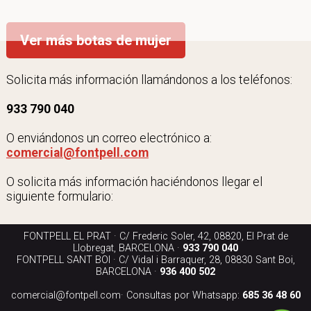
Ver más botas de mujer
Solicita más información llamándonos a los teléfonos:
933 790 040
O enviándonos un correo electrónico a:
comercial@fontpell.com
O solicita más información haciéndonos llegar el
siguiente formulario:
FONTPELL EL PRAT · C/ Frederic Soler, 42, 08820, El Prat de
Llobregat, BARCELONA ·
933 790 040
FONTPELL SANT BOI · C/ Vidal i Barraquer, 28, 08830 Sant Boi,
BARCELONA ·
936 400 502
comercial@fontpell.com
· Consultas por Whatsapp:
685 36 48 60