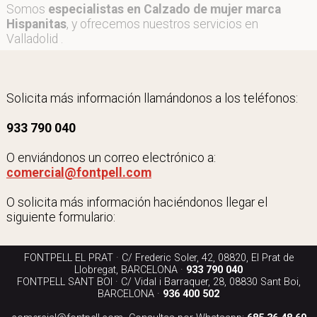
Somos
especialistas en Calzado de mujer marca
Hispanitas
, y ofrecemos nuestros servicios en
Valladolid .
Solicita más información llamándonos a los teléfonos:
933 790 040
O enviándonos un correo electrónico a:
comercial@fontpell.com
O solicita más información haciéndonos llegar el
siguiente formulario:
FONTPELL EL PRAT · C/ Frederic Soler, 42, 08820, El Prat de
Llobregat, BARCELONA ·
933 790 040
FONTPELL SANT BOI · C/ Vidal i Barraquer, 28, 08830 Sant Boi,
BARCELONA ·
936 400 502