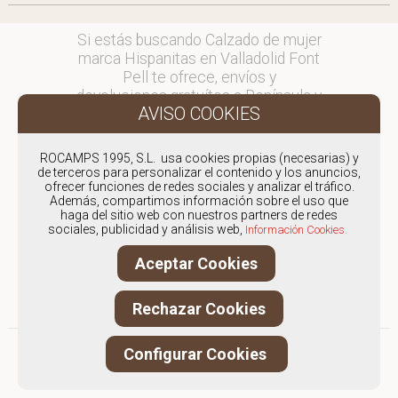
Si estás buscando Calzado de mujer
marca Hispanitas en Valladolid Font
Pell te ofrece, envíos y
devoluciones gratuítos a Península y
Baleares, para otros destinos
consultar
en comercial@fontpell.com.
ROCAMPS 1995, S.L. usa cookies propias (necesarias) y
de terceros para personalizar el contenido y los anuncios,
ofrecer funciones de redes sociales y analizar el tráfico.
Los envíos a Valladolid gestionados
Además, compartimos información sobre el uso que
entre semana se entregarán en
haga del sitio web con nuestros partners de redes
menos de 48 horas; los pedidos
sociales, publicidad y análisis web,
Información Cookies.
realizados en fin de semana, el
Aceptar Cookies
producto se enviará a partir del
lunes.
Rechazar Cookies
Configurar Cookies