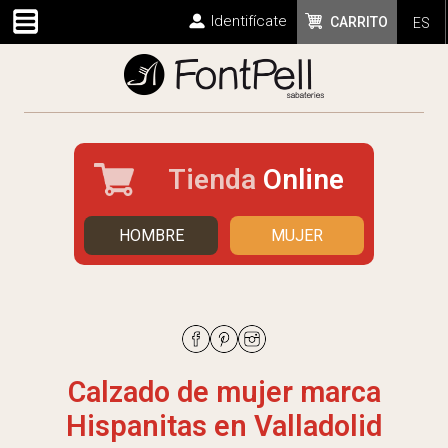
Identifícate
CARRITO
ES
Tienda
Online
HOMBRE
MUJER
Calzado de mujer marca
Hispanitas en Valladolid