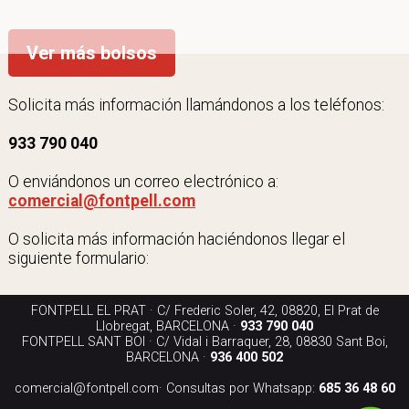
Ver más bolsos
Solicita más información llamándonos a los teléfonos:
933 790 040
O enviándonos un correo electrónico a:
comercial@fontpell.com
O solicita más información haciéndonos llegar el
siguiente formulario:
FONTPELL EL PRAT · C/ Frederic Soler, 42, 08820, El Prat de
Llobregat, BARCELONA ·
933 790 040
FONTPELL SANT BOI · C/ Vidal i Barraquer, 28, 08830 Sant Boi,
BARCELONA ·
936 400 502
comercial@fontpell.com
· Consultas por Whatsapp:
685 36 48 60