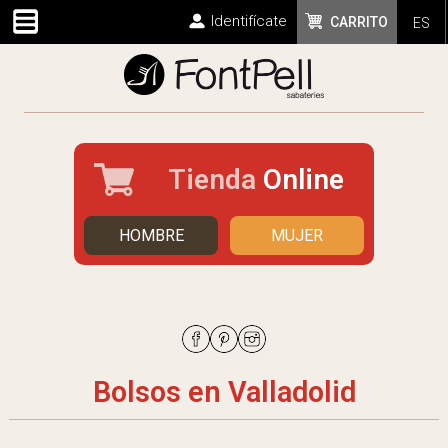
Identifícate
CARRITO
ES
Tienda
Online
HOMBRE
MUJER
Bolsos en Valladolid