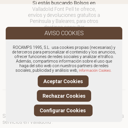
Si estás buscando Bolsos en
Valladolid Font Pell te ofrece,
envíos y devoluciones gratuítos a
Península y Baleares, para otros
destinos consultar
en comercial@fontpell.com.
Los envíos a Valladolid gestionados
ROCAMPS 1995, S.L. usa cookies propias (necesarias) y
entre semana se entregarán en
de terceros para personalizar el contenido y los anuncios,
ofrecer funciones de redes sociales y analizar el tráfico.
menos de 48 horas; los pedidos
Además, compartimos información sobre el uso que
realizados en fin de semana, el
haga del sitio web con nuestros partners de redes
producto se enviará a partir del
sociales, publicidad y análisis web,
Información Cookies.
lunes.
Aceptar Cookies
Rechazar Cookies
Configurar Cookies
Somos
especialistas en Bolsos
, y ofrecemos nuestros
servicios en Valladolid .