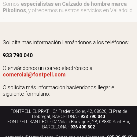
Somos
especialistas en Calzado de hombre marca
Pikolinos
, y ofrecemos nuestros servicios en Valladolid
.
Solicita más información llamándonos a los teléfonos:
933 790 040
O enviándonos un correo electrónico a:
comercial@fontpell.com
O solicita más información haciéndonos llegar el
siguiente formulario:
FONTPELL EL PRAT · C/ Frederic Soler, 42, 08820, El Prat de
Llobregat, BARCELONA ·
933 790 040
FONTPELL SANT BOI · C/ Vidal i Barraquer, 28, 08830 Sant Boi,
BARCELONA ·
936 400 502