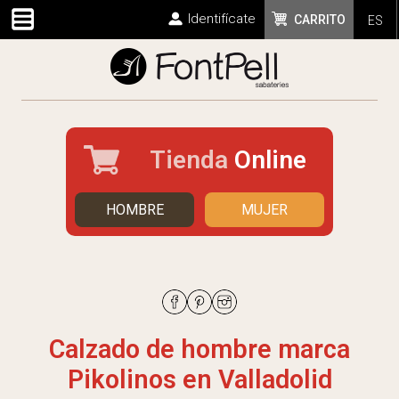
Identifícate
CARRITO
ES
Tienda
Online
HOMBRE
MUJER
Calzado de hombre marca
Pikolinos en Valladolid