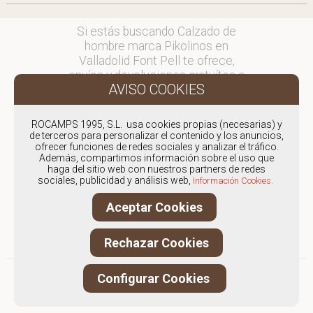
Si estás buscando Calzado de
hombre marca Pikolinos en
Valladolid Font Pell te ofrece,
envíos y devoluciones gratuítos a
Península y Baleares, para otros
destinos consultar
en comercial@fontpell.com.
ROCAMPS 1995, S.L. usa cookies propias (necesarias) y
de terceros para personalizar el contenido y los anuncios,
ofrecer funciones de redes sociales y analizar el tráfico.
Los envíos a Valladolid gestionados
Además, compartimos información sobre el uso que
entre semana se entregarán en
haga del sitio web con nuestros partners de redes
menos de 48 horas; los pedidos
sociales, publicidad y análisis web,
Información Cookies.
realizados en fin de semana, el
Aceptar Cookies
producto se enviará a partir del
lunes.
Rechazar Cookies
Configurar Cookies