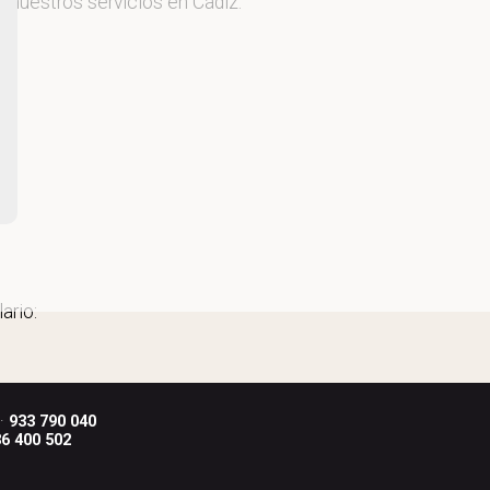
s nuestros servicios en Cádiz.
ario:
 ·
933 790 040
6 400 502