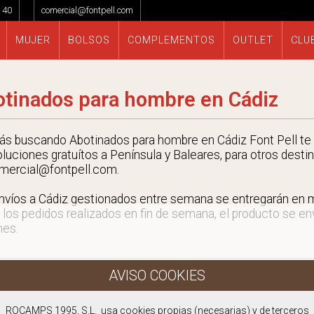
 40
comercial@fontpell.com
MUJER
BOLSOS
COMPLEMENTOS
OUTLET
CLU
tinados para hombre en Cádiz
tás buscando Abotinados para hombre en Cádiz Font Pell te 
oluciones gratuítos a Península y Baleares, para otros desti
mercial@fontpell.com.
nvíos a Cádiz gestionados entre semana se entregarán en
 los pedidos realizados en fin de semana, el producto se envi
nes.
ROCAMPS 1995, S.L. usa cookies propias (necesarias) y de terceros