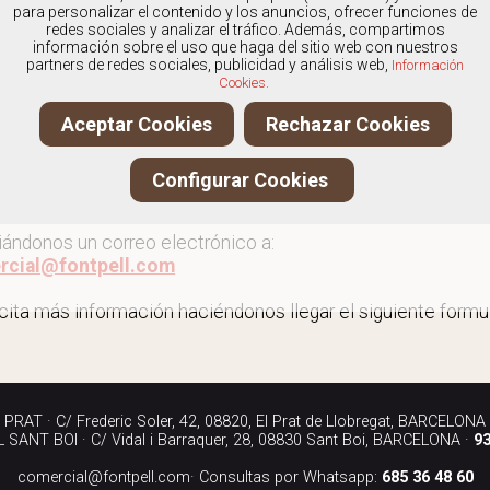
os
especialistas en Abotinados para hombre
, y ofrecemo
para personalizar el contenido y los anuncios, ofrecer funciones de
redes sociales y analizar el tráfico. Además, compartimos
información sobre el uso que haga del sitio web con nuestros
partners de redes sociales, publicidad y análisis web,
Información
Cookies.
r más abotinados de hombre
Aceptar Cookies
Rechazar Cookies
ita más información llamándonos a los teléfonos:
Configurar Cookies
90 040
iándonos un correo electrónico a:
rcial@fontpell.com
icita más información haciéndonos llegar el siguiente formul
RAT · C/ Frederic Soler, 42, 08820, El Prat de Llobregat, BARCELONA
SANT BOI · C/ Vidal i Barraquer, 28, 08830 Sant Boi, BARCELONA ·
93
comercial@fontpell.com
· Consultas por Whatsapp:
685 36 48 60