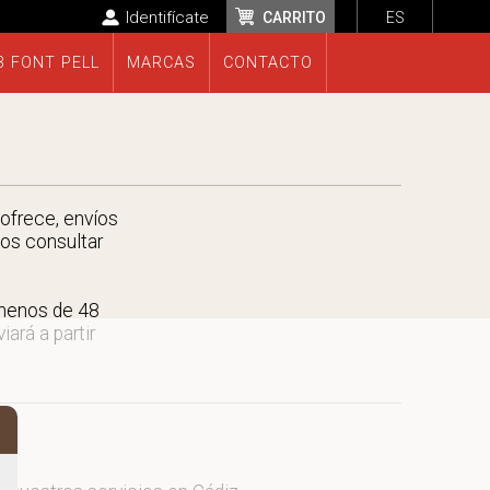
Identifícate
CARRITO
ES
B FONT PELL
MARCAS
CONTACTO
ofrece, envíos
nos consultar
 menos de 48
ará a partir