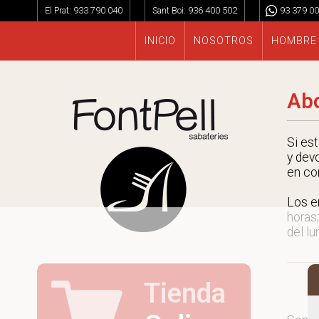
El Prat:
933 790 040
Sant Boi:
936 400 502
93 379 00
INICIO
NOSOTROS
HOMBRE
Abo
Si es
y dev
en co
Los e
horas;
del lu
Tienda