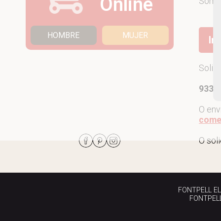
Online
Som
HOMBRE
MUJER
Ir
Solic
933 7
O env
come
O sol
FONTPELL EL P
FONTPELL 