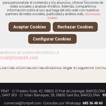
os
especialistas en Outlet de mocasines
, y ofrecemos nu
para personalizar el contenido y los anuncios, ofrecer funciones de
redes sociales y analizar el tráfico. Además, compartimos
información sobre el uso que haga del sitio web con nuestros
partners de redes sociales, publicidad y análisis web,
Información
Cookies.
 al outlet de mocasines
Aceptar Cookies
Rechazar Cookies
ita más información llamándonos a los teléfonos:
Configurar Cookies
90 040
iándonos un correo electrónico a:
rcial@fontpell.com
icita más información haciéndonos llegar el siguiente formul
RAT · C/ Frederic Soler, 42, 08820, El Prat de Llobregat, BARCELONA
SANT BOI · C/ Vidal i Barraquer, 28, 08830 Sant Boi, BARCELONA ·
93
comercial@fontpell.com
· Consultas por Whatsapp:
685 36 48 60