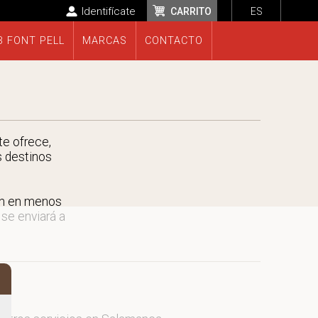
Identifícate
CARRITO
ES
B FONT PELL
MARCAS
CONTACTO
te ofrece,
s destinos
án en menos
 se enviará a