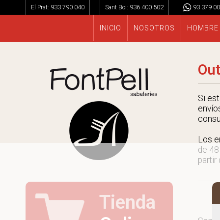
El Prat:
933 790 040
Sant Boi:
936 400 502
93 379 00
INICIO
NOSOTROS
HOMBRE
Out
Si es
envío
consu
Los e
de 48
partir
Tienda