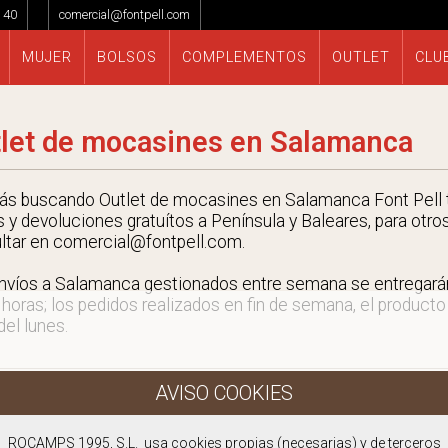
 40
comercial@fontpell.com
MUJER
BOLSOS
COMPLEMENTOS
OUTLET
CLU
let de mocasines en Salamanca
tás buscando Outlet de mocasines en Salamanca Font Pell 
s y devoluciones gratuítos a Península y Baleares, para otro
ltar en comercial@fontpell.com.
nvíos a Salamanca gestionados entre semana se entregar
 horas; los pedidos realizados en fin de semana, el producto
 del lunes.
ROCAMPS 1995, S.L. usa cookies propias (necesarias) y de terceros