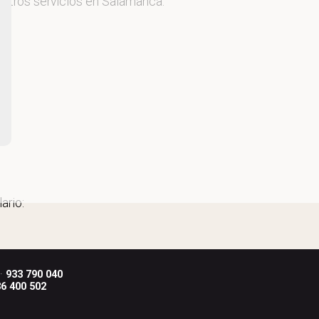
estros servicios en Salamanca.
ario:
 ·
933 790 040
6 400 502