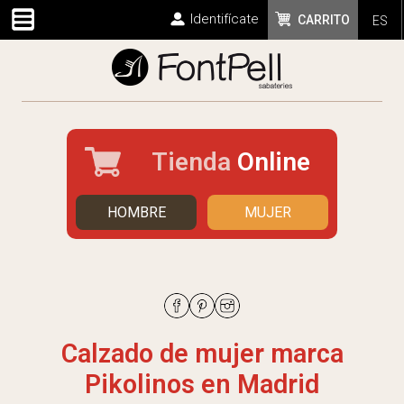
Identifícate
CARRITO
ES
Tienda
Online
HOMBRE
MUJER
Calzado de mujer marca
Pikolinos en Madrid