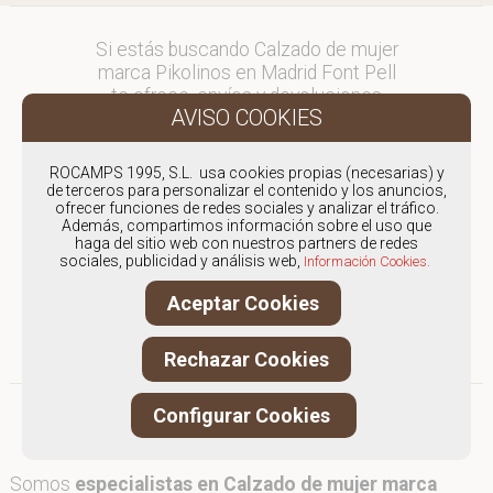
Si estás buscando Calzado de mujer
marca Pikolinos en Madrid Font Pell
te ofrece, envíos y devoluciones
gratuítos a Península y Baleares,
para otros destinos consultar
en comercial@fontpell.com.
ROCAMPS 1995, S.L. usa cookies propias (necesarias) y
de terceros para personalizar el contenido y los anuncios,
ofrecer funciones de redes sociales y analizar el tráfico.
Los envíos a Madrid gestionados
Además, compartimos información sobre el uso que
entre semana se entregarán en
haga del sitio web con nuestros partners de redes
menos de 48 horas; los pedidos
sociales, publicidad y análisis web,
Información Cookies.
realizados en fin de semana, el
Aceptar Cookies
producto se enviará a partir del
lunes.
Rechazar Cookies
Configurar Cookies
Somos
especialistas en Calzado de mujer marca