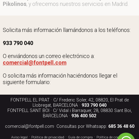
Pikolinos
, y ofrecemos nuestros servicios en Madrid.
Solicita más información llamándonos a los teléfonos:
933 790 040
O enviándonos un correo electrónico a:
comercial@fontpell.com
O solicita más información haciéndonos llegar el
siguiente formulario:
FONTPELL EL PRAT · C/ Frederic Soler, 42, 08820, El Prat de
Llobregat, BARCELONA ·
933 790 040
FONTPELL SANT BOI · C/ Vidal i Barraquer, 28, 08830 Sant Boi,
BARCELONA ·
936 400 502
comercial@fontpell.com
· Consultas por Whatsapp:
685 36 48 60
·
·
·
·
Aviso legal
Politica de privacidad
Guía de compra
Política de cookies