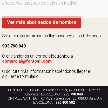
ofrecemos nuestros servicios en Madrid.
Ver más abotinados de hombre
Solicita más información llamándonos a los teléfonos:
933 790 040
O enviándonos un correo electrónico a:
comercial@fontpell.com
O solicita más información haciéndonos llegar el
siguiente formulario:
FONTPELL EL PRAT · C/ Frederic Soler, 42, 08820, El Prat de
Llobregat, BARCELONA ·
933 790 040
FONTPELL SANT BOI · C/ Vidal i Barraquer, 28, 08830 Sant Boi,
BARCELONA ·
936 400 502