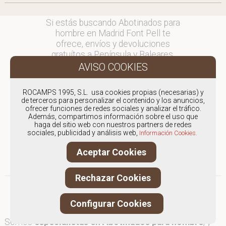
Si estás buscando Abotinados para
hombre en Madrid Font Pell te
ofrece, envíos y devoluciones
gratuítos a Península y Baleares,
para otros destinos consultar
en comercial@fontpell.com.
ROCAMPS 1995, S.L. usa cookies propias (necesarias) y
Los envíos a Madrid gestionados
de terceros para personalizar el contenido y los anuncios,
entre semana se entregarán en
ofrecer funciones de redes sociales y analizar el tráfico.
Además, compartimos información sobre el uso que
menos de 48 horas; los pedidos
haga del sitio web con nuestros partners de redes
realizados en fin de semana, el
sociales, publicidad y análisis web,
Información Cookies.
producto se enviará a partir del
lunes.
Aceptar Cookies
Rechazar Cookies
Configurar Cookies
Somos
especialistas en Abotinados para hombre
, y