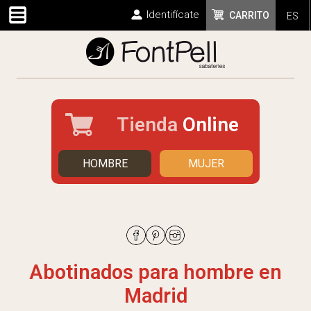
Identifícate
CARRITO
ES
Tienda
Online
HOMBRE
MUJER
Abotinados para hombre en
Madrid