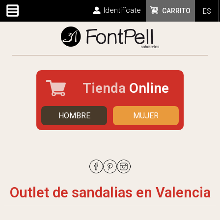
Identifícate
CARRITO
ES
Tienda
Online
HOMBRE
MUJER
Outlet de sandalias en Valencia