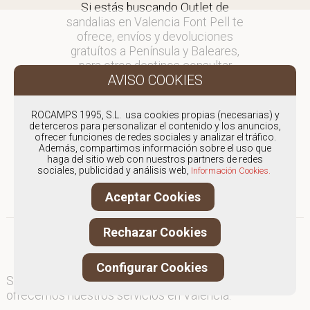
Si estás buscando Outlet de
sandalias en Valencia Font Pell te
ofrece, envíos y devoluciones
gratuítos a Península y Baleares,
para otros destinos consultar
en comercial@fontpell.com.
Los envíos a Valencia gestionados
ROCAMPS 1995, S.L. usa cookies propias (necesarias) y
entre semana se entregarán en
de terceros para personalizar el contenido y los anuncios,
ofrecer funciones de redes sociales y analizar el tráfico.
menos de 48 horas; los pedidos
Además, compartimos información sobre el uso que
realizados en fin de semana, el
haga del sitio web con nuestros partners de redes
producto se enviará a partir del
sociales, publicidad y análisis web,
Información Cookies.
lunes.
Aceptar Cookies
Rechazar Cookies
Configurar Cookies
Somos
especialistas en Outlet de sandalias
, y
ofrecemos nuestros servicios en Valencia.