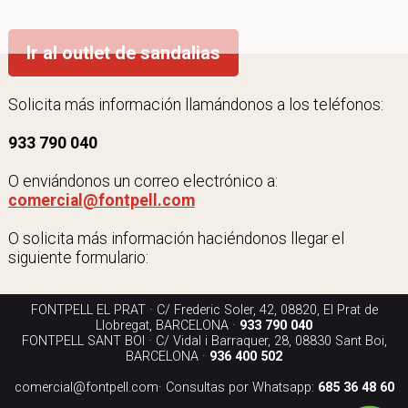
Ir al outlet de sandalias
Solicita más información llamándonos a los teléfonos:
933 790 040
O enviándonos un correo electrónico a:
comercial@fontpell.com
O solicita más información haciéndonos llegar el
siguiente formulario:
FONTPELL EL PRAT · C/ Frederic Soler, 42, 08820, El Prat de
Llobregat, BARCELONA ·
933 790 040
FONTPELL SANT BOI · C/ Vidal i Barraquer, 28, 08830 Sant Boi,
BARCELONA ·
936 400 502
comercial@fontpell.com
· Consultas por Whatsapp:
685 36 48 60