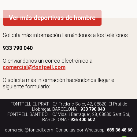
Ver más deportivas de hombre
Solicita más información llamándonos a los teléfonos:
933 790 040
O enviándonos un correo electrónico a:
comercial@fontpell.com
O solicita más información haciéndonos llegar el
siguiente formulario:
FONTPELL EL PRAT · C/ Frederic Soler, 42, 08820, El Prat de
Llobregat, BARCELONA ·
933 790 040
FONTPELL SANT BOI · C/ Vidal i Barraquer, 28, 08830 Sant Boi,
BARCELONA ·
936 400 502
comercial@fontpell.com
· Consultas por Whatsapp:
685 36 48 60