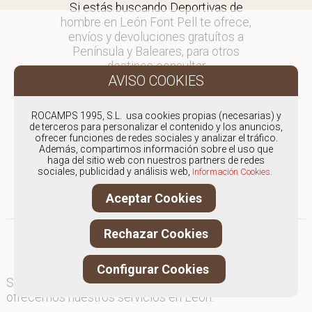
Si estás buscando Deportivas de
hombre en León Font Pell te ofrece,
envíos y devoluciones gratuítos a
Península y Baleares, para otros
destinos consultar
en comercial@fontpell.com.
Los envíos a León gestionados
ROCAMPS 1995, S.L. usa cookies propias (necesarias) y
entre semana se entregarán en
de terceros para personalizar el contenido y los anuncios,
ofrecer funciones de redes sociales y analizar el tráfico.
menos de 48 horas; los pedidos
Además, compartimos información sobre el uso que
realizados en fin de semana, el
haga del sitio web con nuestros partners de redes
producto se enviará a partir del
sociales, publicidad y análisis web,
Información Cookies.
lunes.
Aceptar Cookies
Rechazar Cookies
Configurar Cookies
Somos
especialistas en Deportivas de hombre
, y
ofrecemos nuestros servicios en León.