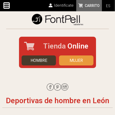
Identifícate
CARRITO
ES
Tienda
Online
HOMBRE
MUJER
Deportivas de hombre en León