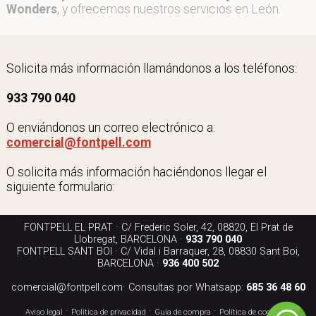
Wonders
, y ofrecemos nuestros servicios en León.
Solicita más información llamándonos a los teléfonos:
933 790 040
O enviándonos un correo electrónico a:
comercial@fontpell.com
O solicita más información haciéndonos llegar el
siguiente formulario:
FONTPELL EL PRAT · C/ Frederic Soler, 42, 08820, El Prat de
Llobregat, BARCELONA ·
933 790 040
FONTPELL SANT BOI · C/ Vidal i Barraquer, 28, 08830 Sant Boi,
BARCELONA ·
936 400 502
comercial@fontpell.com
· Consultas por Whatsapp:
685 36 48 60
·
·
·
·
Aviso legal
Politica de privacidad
Guía de compra
Política de cookies