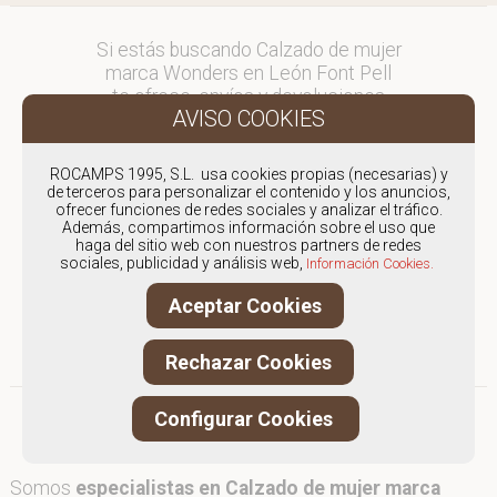
Si estás buscando Calzado de mujer
marca Wonders en León Font Pell
te ofrece, envíos y devoluciones
gratuítos a Península y Baleares,
para otros destinos consultar
en comercial@fontpell.com.
ROCAMPS 1995, S.L. usa cookies propias (necesarias) y
de terceros para personalizar el contenido y los anuncios,
ofrecer funciones de redes sociales y analizar el tráfico.
Los envíos a León gestionados
Además, compartimos información sobre el uso que
entre semana se entregarán en
haga del sitio web con nuestros partners de redes
menos de 48 horas; los pedidos
sociales, publicidad y análisis web,
Información Cookies.
realizados en fin de semana, el
Aceptar Cookies
producto se enviará a partir del
lunes.
Rechazar Cookies
Configurar Cookies
Somos
especialistas en Calzado de mujer marca