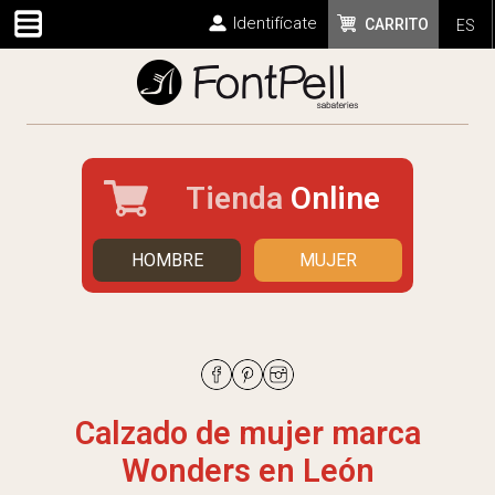
Identifícate
CARRITO
ES
Tienda
Online
HOMBRE
MUJER
Calzado de mujer marca
Wonders en León