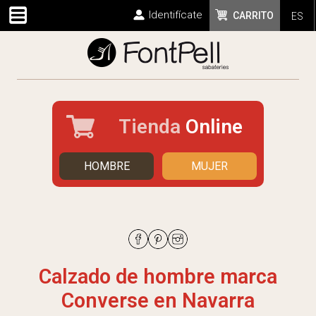
Identifícate
CARRITO
ES
Tienda
Online
HOMBRE
MUJER
Calzado de hombre marca
Converse en Navarra