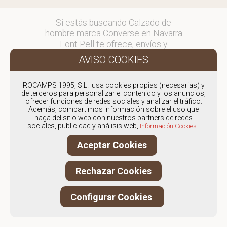
Si estás buscando Calzado de
hombre marca Converse en Navarra
Font Pell te ofrece, envíos y
devoluciones gratuítos a Península y
Baleares, para otros destinos
consultar
ROCAMPS 1995, S.L. usa cookies propias (necesarias) y
en comercial@fontpell.com.
de terceros para personalizar el contenido y los anuncios,
ofrecer funciones de redes sociales y analizar el tráfico.
Los envíos a Navarra gestionados
Además, compartimos información sobre el uso que
haga del sitio web con nuestros partners de redes
entre semana se entregarán en
sociales, publicidad y análisis web,
Información Cookies.
menos de 48 horas; los pedidos
realizados en fin de semana, el
Aceptar Cookies
producto se enviará a partir del
lunes.
Rechazar Cookies
Configurar Cookies