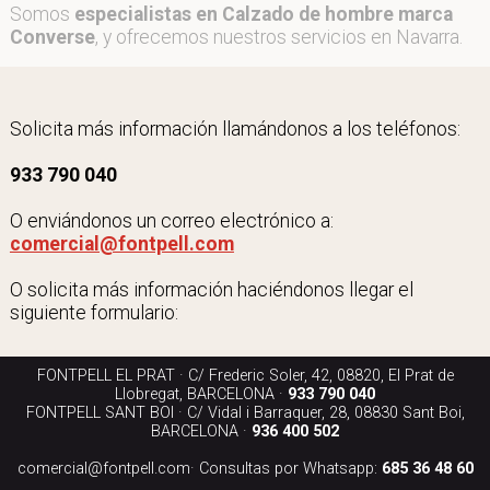
Somos
especialistas en Calzado de hombre marca
Converse
, y ofrecemos nuestros servicios en Navarra.
Solicita más información llamándonos a los teléfonos:
933 790 040
O enviándonos un correo electrónico a:
comercial@fontpell.com
O solicita más información haciéndonos llegar el
siguiente formulario:
FONTPELL EL PRAT · C/ Frederic Soler, 42, 08820, El Prat de
Llobregat, BARCELONA ·
933 790 040
FONTPELL SANT BOI · C/ Vidal i Barraquer, 28, 08830 Sant Boi,
BARCELONA ·
936 400 502
comercial@fontpell.com
· Consultas por Whatsapp:
685 36 48 60