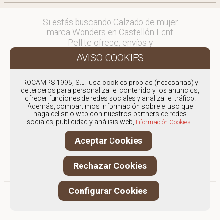
Si estás buscando Calzado de mujer
marca Wonders en Castellón Font
Pell te ofrece, envíos y
devoluciones gratuítos a Península y
Baleares, para otros destinos
consultar
ROCAMPS 1995, S.L. usa cookies propias (necesarias) y
en comercial@fontpell.com.
de terceros para personalizar el contenido y los anuncios,
ofrecer funciones de redes sociales y analizar el tráfico.
Los envíos a Castellón gestionados
Además, compartimos información sobre el uso que
haga del sitio web con nuestros partners de redes
entre semana se entregarán en
sociales, publicidad y análisis web,
Información Cookies.
menos de 48 horas; los pedidos
realizados en fin de semana, el
Aceptar Cookies
producto se enviará a partir del
lunes.
Rechazar Cookies
Configurar Cookies