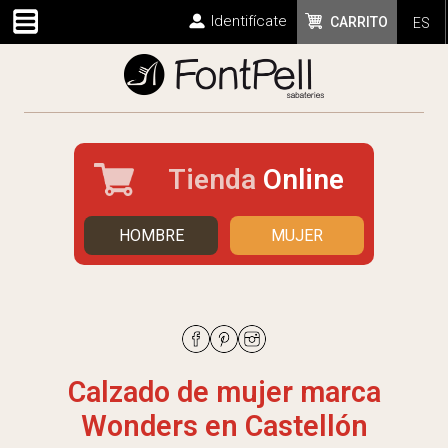
Identifícate
CARRITO
ES
Tienda
Online
HOMBRE
MUJER
Calzado de mujer marca
Wonders en Castellón