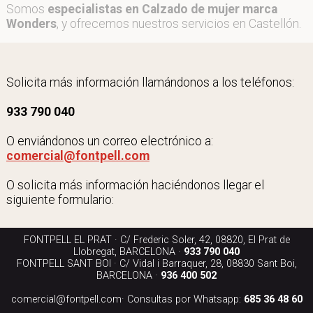
Somos
especialistas en Calzado de mujer marca
Wonders
, y ofrecemos nuestros servicios en Castellón.
Solicita más información llamándonos a los teléfonos:
933 790 040
O enviándonos un correo electrónico a:
comercial@fontpell.com
O solicita más información haciéndonos llegar el
siguiente formulario:
FONTPELL EL PRAT · C/ Frederic Soler, 42, 08820, El Prat de
Llobregat, BARCELONA ·
933 790 040
FONTPELL SANT BOI · C/ Vidal i Barraquer, 28, 08830 Sant Boi,
BARCELONA ·
936 400 502
comercial@fontpell.com
· Consultas por Whatsapp:
685 36 48 60