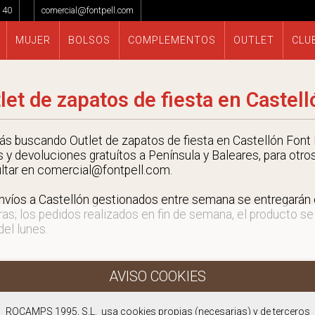
 40
comercial@fontpell.com
MUJER
BOLSOS
COMPLEMENTOS
OUTLET
CLU
let de zapatos de fiesta en Castell
tás buscando Outlet de zapatos de fiesta en Castellón Font P
s y devoluciones gratuítos a Península y Baleares, para otro
ltar en comercial@fontpell.com.
nvíos a Castellón gestionados entre semana se entregará
ras; los pedidos realizados en fin de semana, el producto se
 del lunes.
ROCAMPS 1995, S.L. usa cookies propias (necesarias) y de terceros