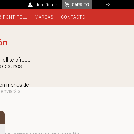
Identifícate
CARRITO
ES
B FONT PELL
MARCAS
CONTACTO
ón
ell te ofrece,
s destinos
n en menos de
 enviará a