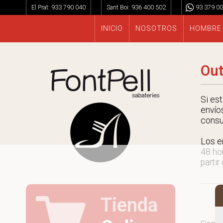
El Prat:
933 790 040
Sant Boi:
936 400 502
93 379 00
INICIO
NOSOTROS
HOMBRE
Out
Si es
envío
consu
Los e
48 ho
partir
Tienda