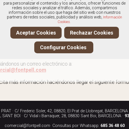
os
especialistas en Outlet de zapatos de fiesta
, y ofrece
para personalizar el contenido y los anuncios, ofrecer funciones de
redes sociales y analizar el tráfico. Además, compartimos
información sobre el uso que haga del sitio web con nuestros
partners de redes sociales, publicidad y análisis web,
Información
Cookies.
 al outlet de zapatos de fiesta
Aceptar Cookies
Rechazar Cookies
ita más información llamándonos a los teléfonos:
Configurar Cookies
90 040
iándonos un correo electrónico a:
rcial@fontpell.com
icita más información haciéndonos llegar el siguiente formul
RAT · C/ Frederic Soler, 42, 08820, El Prat de Llobregat, BARCELONA
SANT BOI · C/ Vidal i Barraquer, 28, 08830 Sant Boi, BARCELONA ·
93
comercial@fontpell.com
· Consultas por Whatsapp:
685 36 48 60