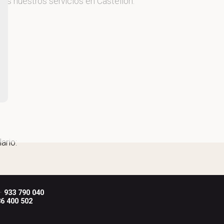
mos nuestros servicios en Castellón.
ario:
 ·
933 790 040
6 400 502