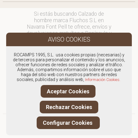
Si estás buscando Calzado de
hombre marca Fluchos S.L en
Navarra Font Pell te ofrece, envíos y
devoluciones gratuítos a Península y
Baleares, para otros destinos
consultar
en comercial@fontpell.com.
ROCAMPS 1995, S.L. usa cookies propias (necesarias) y
de terceros para personalizar el contenido y los anuncios,
ofrecer funciones de redes sociales y analizar el tráfico.
Los envíos a Navarra gestionados
Además, compartimos información sobre el uso que
entre semana se entregarán en
haga del sitio web con nuestros partners de redes
menos de 48 horas; los pedidos
sociales, publicidad y análisis web,
Información Cookies.
realizados en fin de semana, el
Aceptar Cookies
producto se enviará a partir del
lunes.
Rechazar Cookies
Configurar Cookies