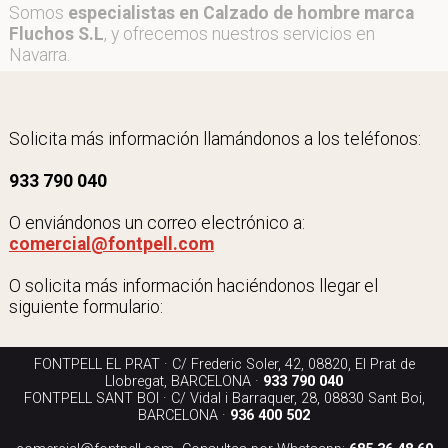
Somos
especialistas en Calzado de hombre marca
Fluchos S.L
, y ofrecemos nuestros servicios en
Navarra.
Solicita más información llamándonos a los teléfonos:
933 790 040
O enviándonos un correo electrónico a:
comercial@fontpell.com
O solicita más información haciéndonos llegar el
siguiente formulario:
FONTPELL EL PRAT · C/ Frederic Soler, 42, 08820, El Prat de
Llobregat, BARCELONA ·
933 790 040
FONTPELL SANT BOI · C/ Vidal i Barraquer, 28, 08830 Sant Boi,
BARCELONA ·
936 400 502