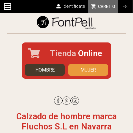
Identifícate
CARRITO
ES
Tienda
Online
HOMBRE
MUJER
Calzado de hombre marca
Fluchos S.L en Navarra