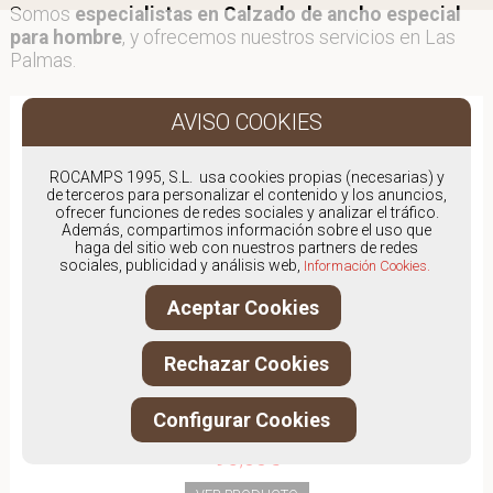
Somos
especialistas en Calzado de ancho especial
para hombre
, y ofrecemos nuestros servicios en Las
Palmas.
ROCAMPS 1995, S.L. usa cookies propias (necesarias) y
de terceros para personalizar el contenido y los anuncios,
ofrecer funciones de redes sociales y analizar el tráfico.
Además, compartimos información sobre el uso que
haga del sitio web con nuestros partners de redes
sociales, publicidad y análisis web,
Información Cookies.
Aceptar Cookies
Rechazar Cookies
Configurar Cookies
PINOSOS 6176H
95,00€