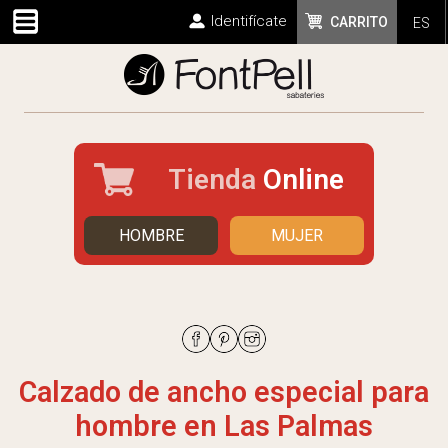
Identifícate
CARRITO
ES
Tienda
Online
HOMBRE
MUJER
Calzado de ancho especial para
hombre en Las Palmas