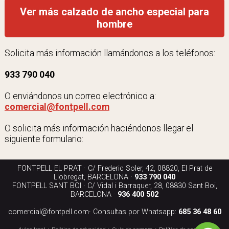
Ver más calzado de ancho especial para
hombre
Solicita más información llamándonos a los teléfonos:
933 790 040
O enviándonos un correo electrónico a:
comercial@fontpell.com
O solicita más información haciéndonos llegar el
siguiente formulario:
FONTPELL EL PRAT · C/ Frederic Soler, 42, 08820, El Prat de
Llobregat, BARCELONA ·
933 790 040
FONTPELL SANT BOI · C/ Vidal i Barraquer, 28, 08830 Sant Boi,
BARCELONA ·
936 400 502
comercial@fontpell.com
· Consultas por Whatsapp:
685 36 48 60