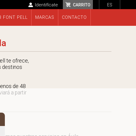
Identifícate
CARRITO
ES
B FONT PELL
MARCAS
CONTACTO
la
ll te ofrece,
s destinos
menos de 48
ará a partir