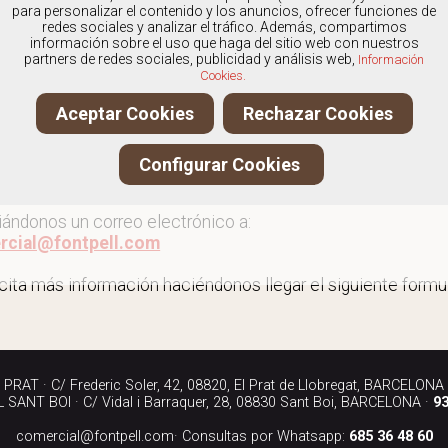
os
especialistas en Zapatos de esparto para mujer
, y of
para personalizar el contenido y los anuncios, ofrecer funciones de
redes sociales y analizar el tráfico. Además, compartimos
información sobre el uso que haga del sitio web con nuestros
partners de redes sociales, publicidad y análisis web,
Información
Cookies.
r más zapatos de esparto para mujer
Aceptar Cookies
Rechazar Cookies
ita más información llamándonos a los teléfonos:
Configurar Cookies
90 040
iándonos un correo electrónico a:
rcial@fontpell.com
icita más información haciéndonos llegar el siguiente formul
RAT · C/ Frederic Soler, 42, 08820, El Prat de Llobregat, BARCELONA
SANT BOI · C/ Vidal i Barraquer, 28, 08830 Sant Boi, BARCELONA ·
93
comercial@fontpell.com
· Consultas por Whatsapp:
685 36 48 60