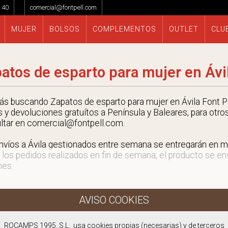
 40
comercial@fontpell.com
MUJER
BOLSOS
COMPLEMENTOS
OUTLET
CLU
atos de esparto para mujer en Ávi
tás buscando Zapatos de esparto para mujer en Ávila Font Pe
s y devoluciones gratuítos a Península y Baleares, para otro
ltar en comercial@fontpell.com.
nvíos a Ávila gestionados entre semana se entregarán en 
 los pedidos realizados en fin de semana, el producto se envi
nes.
ROCAMPS 1995, S.L. usa cookies propias (necesarias) y de terceros