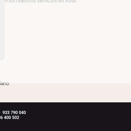
recemos nuestros servicios en Ávila.
ario:
 ·
933 790 040
6 400 502