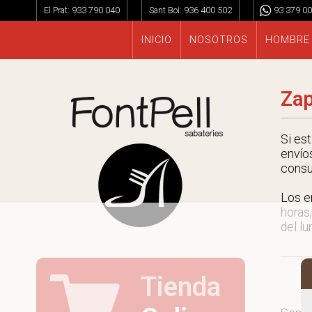
El Prat:
933 790 040
Sant Boi:
936 400 502
93 379 00
INICIO
NOSOTROS
HOMBRE
Zap
Si es
envío
consu
Los e
horas;
del lu
Tienda