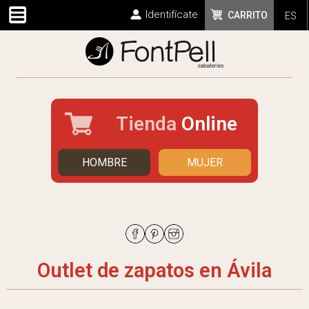
Identifícate
CARRITO
ES
Tienda
Online
HOMBRE
MUJER
Outlet de zapatos en Ávila