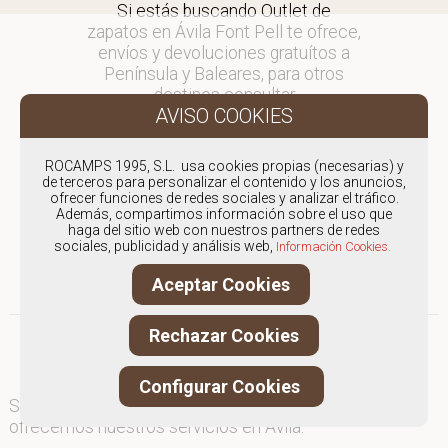
Si estás buscando Outlet de
zapatos en Ávila Font Pell te ofrece,
envíos y devoluciones gratuítos a
Península y Baleares, para otros
destinos consultar
en comercial@fontpell.com.
Los envíos a Ávila gestionados
ROCAMPS 1995, S.L. usa cookies propias (necesarias) y
entre semana se entregarán en
de terceros para personalizar el contenido y los anuncios,
ofrecer funciones de redes sociales y analizar el tráfico.
menos de 48 horas; los pedidos
Además, compartimos información sobre el uso que
realizados en fin de semana, el
haga del sitio web con nuestros partners de redes
producto se enviará a partir del
sociales, publicidad y análisis web,
Información Cookies.
lunes.
Aceptar Cookies
Rechazar Cookies
Configurar Cookies
Somos
especialistas en Outlet de zapatos
, y
ofrecemos nuestros servicios en Ávila.