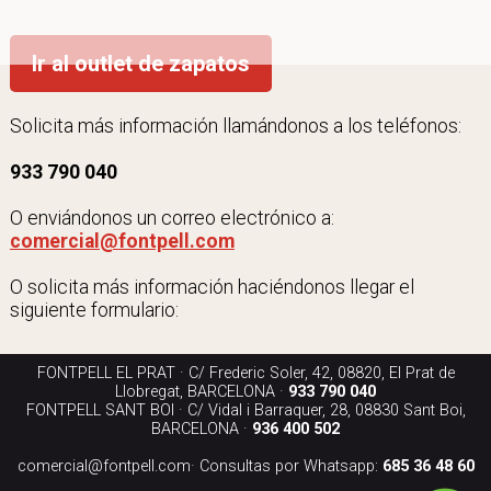
Ir al outlet de zapatos
Solicita más información llamándonos a los teléfonos:
933 790 040
O enviándonos un correo electrónico a:
comercial@fontpell.com
O solicita más información haciéndonos llegar el
siguiente formulario:
FONTPELL EL PRAT · C/ Frederic Soler, 42, 08820, El Prat de
Llobregat, BARCELONA ·
933 790 040
FONTPELL SANT BOI · C/ Vidal i Barraquer, 28, 08830 Sant Boi,
BARCELONA ·
936 400 502
comercial@fontpell.com
· Consultas por Whatsapp:
685 36 48 60