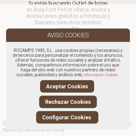
Si estás buscando Outlet de botas
en Ávila Font Pell te ofrece, envíos y
devoluciones gratuítos a Península y
Baleares, para otros destinos
consultar
en comercial@fontpell.com.
Los envíos a Ávila gestionados
ROCAMPS 1995, S.L. usa cookies propias (necesarias) y
entre semana se entregarán en
de terceros para personalizar el contenido y los anuncios,
ofrecer funciones de redes sociales y analizar el tráfico.
menos de 48 horas; los pedidos
Además, compartimos información sobre el uso que
realizados en fin de semana, el
haga del sitio web con nuestros partners de redes
producto se enviará a partir del
sociales, publicidad y análisis web,
Información Cookies.
lunes.
Aceptar Cookies
Rechazar Cookies
Configurar Cookies
Somos
especialistas en Outlet de botas
, y ofrecemos
nuestros servicios en Ávila.