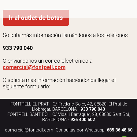
Ir al outlet de botas
Solicita más información llamándonos a los teléfonos:
933 790 040
O enviándonos un correo electrónico a:
comercial@fontpell.com
O solicita más información haciéndonos llegar el
siguiente formulario:
FONTPELL EL PRAT · C/ Frederic Soler, 42, 08820, El Prat de
Llobregat, BARCELONA ·
933 790 040
FONTPELL SANT BOI · C/ Vidal i Barraquer, 28, 08830 Sant Boi,
BARCELONA ·
936 400 502
comercial@fontpell.com
· Consultas por Whatsapp:
685 36 48 60