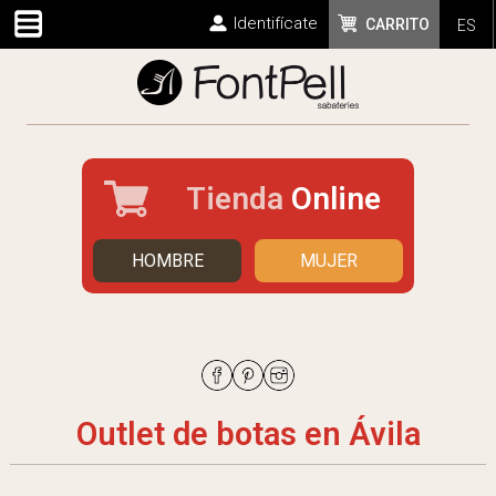
Identifícate
CARRITO
ES
Tienda
Online
HOMBRE
MUJER
Outlet de botas en Ávila