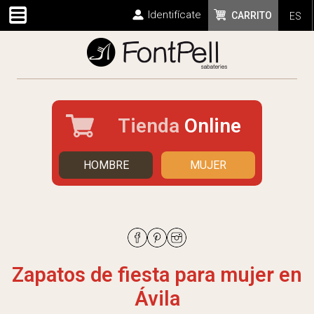
Identifícate
CARRITO
ES
Tienda
Online
HOMBRE
MUJER
Zapatos de fiesta para mujer en
Ávila