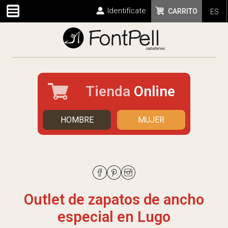
Identifícate
CARRITO
ES
Tienda
Online
HOMBRE
MUJER
Outlet de zapatos de ancho
especial en Lugo