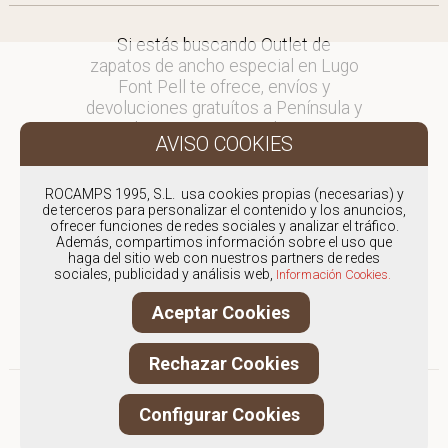
Si estás buscando Outlet de
zapatos de ancho especial en Lugo
Font Pell te ofrece, envíos y
devoluciones gratuítos a Península y
Baleares, para otros destinos
consultar
en comercial@fontpell.com.
ROCAMPS 1995, S.L. usa cookies propias (necesarias) y
de terceros para personalizar el contenido y los anuncios,
Los envíos a Lugo gestionados
ofrecer funciones de redes sociales y analizar el tráfico.
entre semana se entregarán en
Además, compartimos información sobre el uso que
menos de 48 horas; los pedidos
haga del sitio web con nuestros partners de redes
sociales, publicidad y análisis web,
realizados en fin de semana, el
Información Cookies.
producto se enviará a partir del
Aceptar Cookies
lunes.
Rechazar Cookies
Configurar Cookies