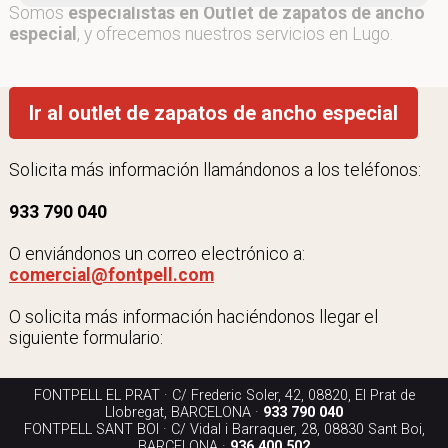
Somos
especialistas en Outlet de zapatos de ancho
especial
, y ofrecemos nuestros servicios en Lugo.
Ir al outlet de zapatos de ancho especial
Solicita más información llamándonos a los teléfonos:
933 790 040
O enviándonos un correo electrónico a:
comercial@fontpell.com
O solicita más información haciéndonos llegar el
siguiente formulario:
FONTPELL EL PRAT · C/ Frederic Soler, 42, 08820, El Prat de
Llobregat, BARCELONA ·
933 790 040
FONTPELL SANT BOI · C/ Vidal i Barraquer, 28, 08830 Sant Boi,
BARCELONA ·
936 400 502