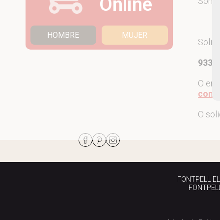
Online
Som
HOMBRE
MUJER
Solic
933 7
O env
come
O sol
FONTPELL EL P
FONTPELL 