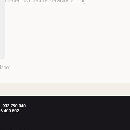
 y ofrecemos nuestros servicios en Lugo.
ario:
 ·
933 790 040
6 400 502