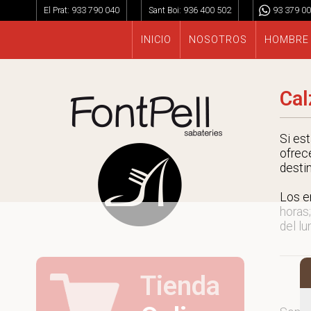
El Prat:
933 790 040
Sant Boi:
936 400 502
93 379 00
INICIO
NOSOTROS
HOMBRE
Cal
Si es
ofrec
desti
Los e
horas;
del lu
Tienda