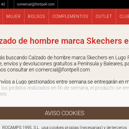
 40
comercial@fontpell.com
MUJER
BOLSOS
COMPLEMENTOS
OUTLET
CLU
zado de hombre marca Skechers 
tás buscando Calzado de hombre marca Skechers en Lugo F
e, envíos y devoluciones gratuítos a Península y Baleares, p
nos consultar en comercial@fontpell.com.
nvíos a Lugo gestionados entre semana se entregarán en 
 los pedidos realizados en fin de semana, el producto se envi
nes.
ROCAMPS 1995, S.L. usa cookies propias (necesarias) y de terceros