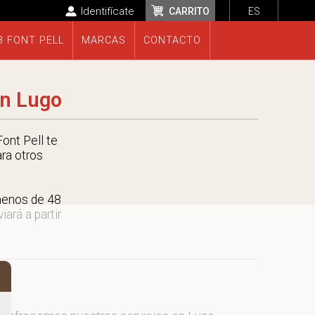
Identifícate
CARRITO
ES
B FONT PELL
MARCAS
CONTACTO
en Lugo
ont Pell te
ara otros
menos de 48
ará a partir