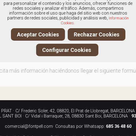
os
especialistas en Calzado de hombre marca Skechers
,
para personalizar el contenido y los anuncios, ofrecer funciones de
redes sociales y analizar el tráfico. Además, compartimos
información sobre el uso que haga del sitio web con nuestros
partners de redes sociales, publicidad y análisis web,
Información
Cookies.
ita más información llamándonos a los teléfonos:
Aceptar Cookies
Rechazar Cookies
90 040
Configurar Cookies
iándonos un correo electrónico a:
rcial@fontpell.com
icita más información haciéndonos llegar el siguiente formul
RAT · C/ Frederic Soler, 42, 08820, El Prat de Llobregat, BARCELONA
SANT BOI · C/ Vidal i Barraquer, 28, 08830 Sant Boi, BARCELONA ·
93
comercial@fontpell.com
· Consultas por Whatsapp:
685 36 48 60