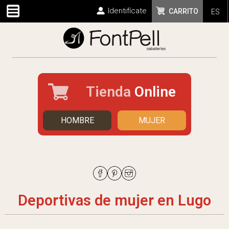
Identifícate
CARRITO
ES
Tienda
Online
HOMBRE
MUJER
Deportivas de mujer en Lugo