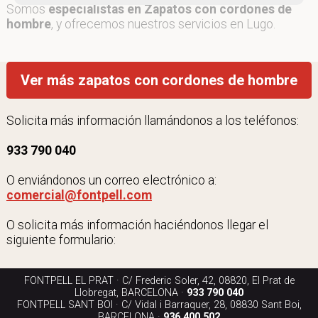
Somos
especialistas en Zapatos con cordones de
hombre
, y ofrecemos nuestros servicios en Lugo.
Ver más zapatos con cordones de hombre
Solicita más información llamándonos a los teléfonos:
933 790 040
O enviándonos un correo electrónico a:
comercial@fontpell.com
O solicita más información haciéndonos llegar el
siguiente formulario:
FONTPELL EL PRAT · C/ Frederic Soler, 42, 08820, El Prat de
Llobregat, BARCELONA ·
933 790 040
FONTPELL SANT BOI · C/ Vidal i Barraquer, 28, 08830 Sant Boi,
BARCELONA ·
936 400 502