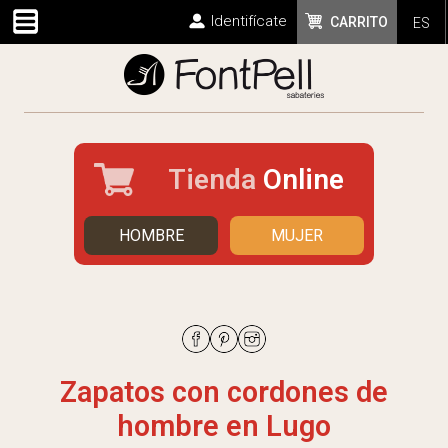
Identifícate
CARRITO
ES
Tienda
Online
HOMBRE
MUJER
Zapatos con cordones de
hombre en Lugo