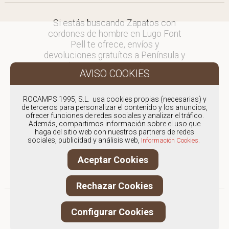
Si estás buscando Zapatos con
cordones de hombre en Lugo Font
Pell te ofrece, envíos y
devoluciones gratuítos a Península y
Baleares, para otros destinos
consultar
en comercial@fontpell.com.
ROCAMPS 1995, S.L. usa cookies propias (necesarias) y
de terceros para personalizar el contenido y los anuncios,
Los envíos a Lugo gestionados
ofrecer funciones de redes sociales y analizar el tráfico.
entre semana se entregarán en
Además, compartimos información sobre el uso que
menos de 48 horas; los pedidos
haga del sitio web con nuestros partners de redes
sociales, publicidad y análisis web,
realizados en fin de semana, el
Información Cookies.
producto se enviará a partir del
Aceptar Cookies
lunes.
Rechazar Cookies
Configurar Cookies