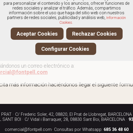
os
especialistas en Deportivas de hombre
, y ofrecemos n
para personalizar el contenido y los anuncios, ofrecer funciones de
redes sociales y analizar el tráfico. Además, compartimos
información sobre el uso que haga del sitio web con nuestros
partners de redes sociales, publicidad y análisis web,
Información
Cookies.
r más deportivas de hombre
Aceptar Cookies
Rechazar Cookies
ita más información llamándonos a los teléfonos:
Configurar Cookies
90 040
iándonos un correo electrónico a:
rcial@fontpell.com
icita más información haciéndonos llegar el siguiente formul
RAT · C/ Frederic Soler, 42, 08820, El Prat de Llobregat, BARCELONA
SANT BOI · C/ Vidal i Barraquer, 28, 08830 Sant Boi, BARCELONA ·
93
comercial@fontpell.com
· Consultas por Whatsapp:
685 36 48 60