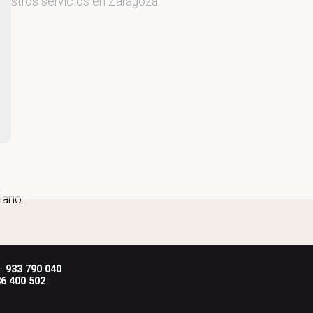
uestros servicios en Zaragoza.
ario:
 ·
933 790 040
6 400 502