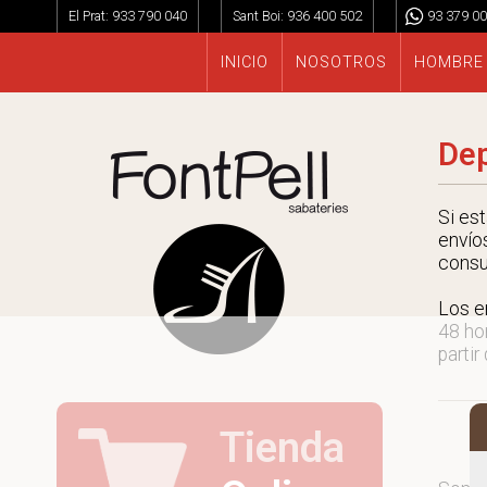
El Prat:
933 790 040
Sant Boi:
936 400 502
93 379 00
INICIO
NOSOTROS
HOMBRE
Dep
Si es
envío
consu
Los e
48 ho
partir
Tienda