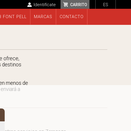
Identifícate
CARRITO
ES
B FONT PELL
MARCAS
CONTACTO
e ofrece,
s destinos
 en menos de
 enviará a