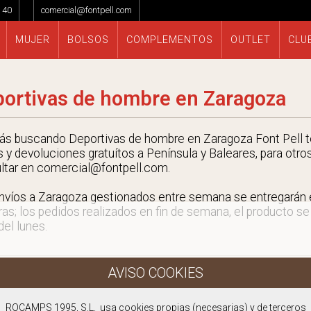
 40
comercial@fontpell.com
MUJER
BOLSOS
COMPLEMENTOS
OUTLET
CLU
ortivas de hombre en Zaragoza
tás buscando Deportivas de hombre en Zaragoza Font Pell t
s y devoluciones gratuítos a Península y Baleares, para otro
ltar en comercial@fontpell.com.
nvíos a Zaragoza gestionados entre semana se entregarán
ras; los pedidos realizados en fin de semana, el producto se
 del lunes.
ROCAMPS 1995, S.L. usa cookies propias (necesarias) y de terceros