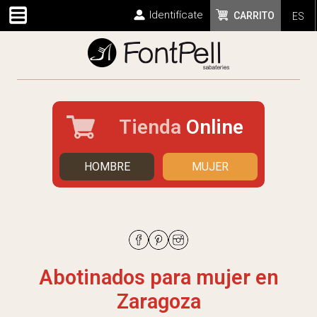
Identifícate
CARRITO
ES
Tienda
Online
HOMBRE
MUJER
Abotinados para mujer en
Zaragoza