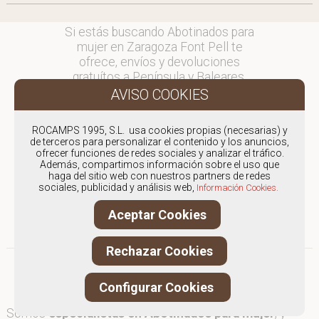
Si estás buscando Abotinados para
mujer en Zaragoza Font Pell te
ofrece, envíos y devoluciones
gratuítos a Península y Baleares,
para otros destinos consultar
en comercial@fontpell.com.
ROCAMPS 1995, S.L. usa cookies propias (necesarias) y
Los envíos a Zaragoza gestionados
de terceros para personalizar el contenido y los anuncios,
entre semana se entregarán en
ofrecer funciones de redes sociales y analizar el tráfico.
Además, compartimos información sobre el uso que
menos de 48 horas; los pedidos
haga del sitio web con nuestros partners de redes
realizados en fin de semana, el
sociales, publicidad y análisis web,
Información Cookies.
producto se enviará a partir del
lunes.
Aceptar Cookies
Rechazar Cookies
Configurar Cookies
Somos
especialistas en Abotinados para mujer
, y