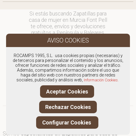
Si estás buscando Zapatillas para
casa de mujer en Murcia Font Pell
te ofrece, envíos y devoluciones
gratuítos a Península y Baleares,
para otros destinos consultar
en comercial@fontpell.com.
ROCAMPS 1995, S.L. usa cookies propias (necesarias) y
Los envíos a Murcia gestionados
de terceros para personalizar el contenido y los anuncios,
entre semana se entregarán en
ofrecer funciones de redes sociales y analizar el tráfico.
Además, compartimos información sobre el uso que
menos de 48 horas; los pedidos
haga del sitio web con nuestros partners de redes
realizados en fin de semana, el
sociales, publicidad y análisis web,
Información Cookies.
producto se enviará a partir del
lunes.
Aceptar Cookies
Rechazar Cookies
Configurar Cookies
Somos
especialistas en Zapatillas para casa de