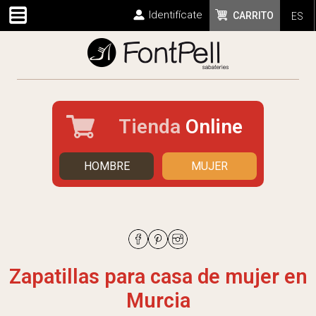
Identifícate
CARRITO
ES
Tienda
Online
HOMBRE
MUJER
Zapatillas para casa de mujer en
Murcia