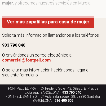
mujer
, y ofrecemos nuestros servicios en Murcia.
Ver más zapatillas para casa de mujer
Solicita más información llamándonos a los teléfonos:
933 790 040
O enviándonos un correo electrónico a:
comercial@fontpell.com
O solicita más información haciéndonos llegar el
siguiente formulario:
FONTPELL EL PRAT · C/ Frederic Soler, 42, 08820, El Prat de
Llobregat, BARCELONA ·
933 790 040
FONTPELL SANT BOI · C/ Vidal i Barraquer, 28, 08830 Sant Boi,
BARCELONA ·
936 400 502