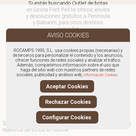
Si estás buscando Outlet de botas
en Girona Font Pell te ofrece, envíos
y devoluciones gratuítos a Península
y Baleares, para otros destinos
consultar
en comercial@fontpell.com.
Los envíos a Girona gestionados
ROCAMPS 1995, S.L. usa cookies propias (necesarias) y
entre semana se entregarán en
de terceros para personalizar el contenido y los anuncios,
ofrecer funciones de redes sociales y analizar el tráfico.
menos de 48 horas; los pedidos
Además, compartimos información sobre el uso que
realizados en fin de semana, el
haga del sitio web con nuestros partners de redes
producto se enviará a partir del
sociales, publicidad y análisis web,
Información Cookies.
lunes.
Aceptar Cookies
Rechazar Cookies
Configurar Cookies
Somos
especialistas en Outlet de botas
, y ofrecemos
nuestros servicios en Girona.