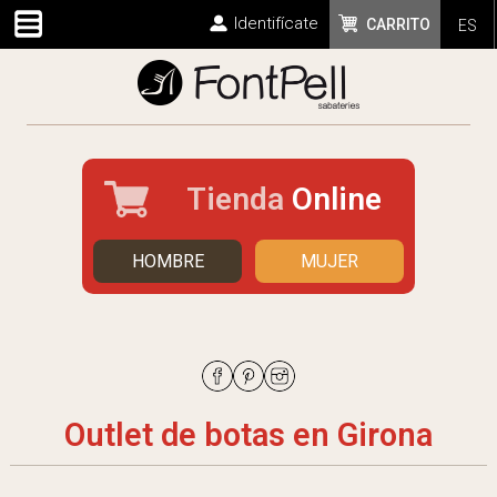
Identifícate
CARRITO
ES
Tienda
Online
HOMBRE
MUJER
Outlet de botas en Girona