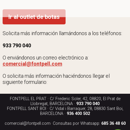
Ir al outlet de botas
Solicita más información llamándonos a los teléfonos:
933 790 040
O enviándonos un correo electrónico a:
comercial@fontpell.com
O solicita más información haciéndonos llegar el
siguiente formulario:
FONTPELL EL PRAT · C/ Frederic Soler, 42, 08820, El Prat de
Llobregat, BARCELONA ·
933 790 040
FONTPELL SANT BOI · C/ Vidal i Barraquer, 28, 08830 Sant Boi,
BARCELONA ·
936 400 502
comercial@fontpell.com
· Consultas por Whatsapp:
685 36 48 60