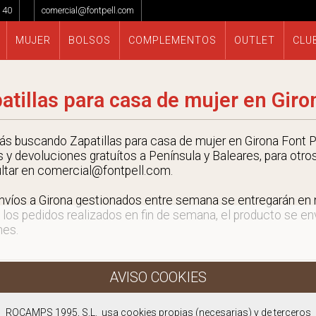
 40
comercial@fontpell.com
MUJER
BOLSOS
COMPLEMENTOS
OUTLET
CLU
atillas para casa de mujer en Giro
tás buscando Zapatillas para casa de mujer en Girona Font Pe
s y devoluciones gratuítos a Península y Baleares, para otro
ltar en comercial@fontpell.com.
nvíos a Girona gestionados entre semana se entregarán e
 los pedidos realizados en fin de semana, el producto se envi
nes.
ROCAMPS 1995, S.L. usa cookies propias (necesarias) y de terceros