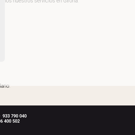
cemos nuestros servicios en Girona.
ario:
 ·
933 790 040
6 400 502