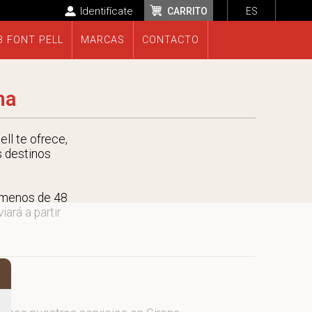
Identifícate
CARRITO
ES
B FONT PELL
MARCAS
CONTACTO
na
ll te ofrece,
s destinos
n menos de 48
ará a partir