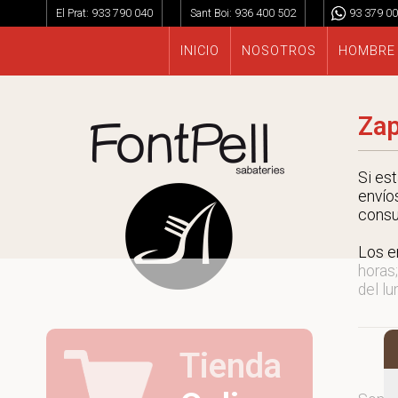
El Prat:
933 790 040
Sant Boi:
936 400 502
93 379 00
INICIO
NOSOTROS
HOMBRE
Zap
Si es
envío
consu
Los e
horas;
del lu
Tienda