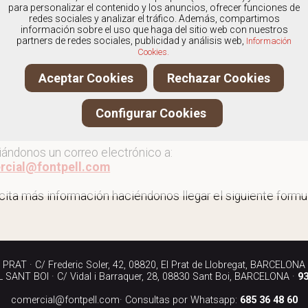
os
especialistas en Zapatillas para casa de mujer
, y ofre
para personalizar el contenido y los anuncios, ofrecer funciones de
redes sociales y analizar el tráfico. Además, compartimos
información sobre el uso que haga del sitio web con nuestros
partners de redes sociales, publicidad y análisis web,
Información
Cookies.
r más zapatillas para casa de mujer
Aceptar Cookies
Rechazar Cookies
ita más información llamándonos a los teléfonos:
Configurar Cookies
90 040
iándonos un correo electrónico a:
rcial@fontpell.com
icita más información haciéndonos llegar el siguiente formul
RAT · C/ Frederic Soler, 42, 08820, El Prat de Llobregat, BARCELONA
SANT BOI · C/ Vidal i Barraquer, 28, 08830 Sant Boi, BARCELONA ·
93
comercial@fontpell.com
· Consultas por Whatsapp:
685 36 48 60