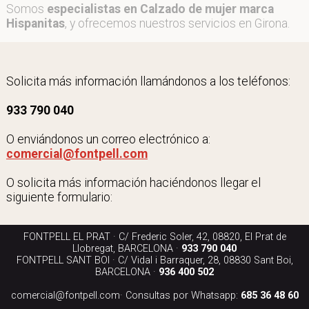
Somos
especialistas en Calzado de mujer marca
Hispanitas
, y ofrecemos nuestros servicios en Girona.
Solicita más información llamándonos a los teléfonos:
933 790 040
O enviándonos un correo electrónico a:
comercial@fontpell.com
O solicita más información haciéndonos llegar el
siguiente formulario:
FONTPELL EL PRAT · C/ Frederic Soler, 42, 08820, El Prat de
Llobregat, BARCELONA ·
933 790 040
FONTPELL SANT BOI · C/ Vidal i Barraquer, 28, 08830 Sant Boi,
BARCELONA ·
936 400 502
comercial@fontpell.com
· Consultas por Whatsapp:
685 36 48 60