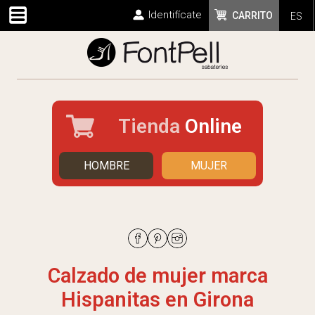
Identifícate
CARRITO
ES
Tienda
Online
HOMBRE
MUJER
Calzado de mujer marca
Hispanitas en Girona