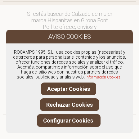
Si estás buscando Calzado de mujer
marca Hispanitas en Girona Font
Pell te ofrece, envíos y
devoluciones gratuítos a Península y
Baleares, para otros destinos
consultar
ROCAMPS 1995, S.L. usa cookies propias (necesarias) y
en comercial@fontpell.com.
de terceros para personalizar el contenido y los anuncios,
ofrecer funciones de redes sociales y analizar el tráfico.
Los envíos a Girona gestionados
Además, compartimos información sobre el uso que
haga del sitio web con nuestros partners de redes
entre semana se entregarán en
sociales, publicidad y análisis web,
Información Cookies.
menos de 48 horas; los pedidos
realizados en fin de semana, el
Aceptar Cookies
producto se enviará a partir del
lunes.
Rechazar Cookies
Configurar Cookies