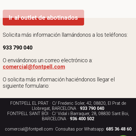
Ir al outlet de abotinados
Solicita más información llamándonos a los teléfonos:
933 790 040
O enviándonos un correo electrónico a:
comercial@fontpell.com
O solicita más información haciéndonos llegar el
siguiente formulario:
FONTPELL EL PRAT · C/ Frederic Soler, 42, 08820, El Prat de
Llobregat, BARCELONA ·
933 790 040
FONTPELL SANT BOI · C/ Vidal i Barraquer, 28, 08830 Sant Boi,
BARCELONA ·
936 400 502
comercial@fontpell.com
· Consultas por Whatsapp:
685 36 48 60