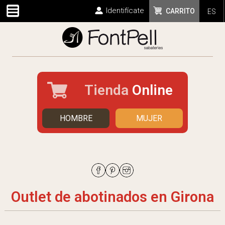
Identifícate
CARRITO
ES
Tienda
Online
HOMBRE
MUJER
Outlet de abotinados en Girona