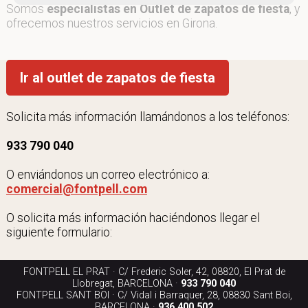
Somos
especialistas en Outlet de zapatos de fiesta
, y
ofrecemos nuestros servicios en Girona.
Ir al outlet de zapatos de fiesta
Solicita más información llamándonos a los teléfonos:
933 790 040
O enviándonos un correo electrónico a:
comercial@fontpell.com
O solicita más información haciéndonos llegar el
siguiente formulario:
FONTPELL EL PRAT · C/ Frederic Soler, 42, 08820, El Prat de
Llobregat, BARCELONA ·
933 790 040
FONTPELL SANT BOI · C/ Vidal i Barraquer, 28, 08830 Sant Boi,
BARCELONA ·
936 400 502