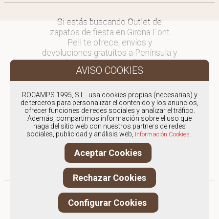
Si estás buscando Outlet de
zapatos de fiesta en Girona Font
Pell te ofrece, envíos y
devoluciones gratuítos a Península y
Baleares, para otros destinos
consultar
en comercial@fontpell.com.
ROCAMPS 1995, S.L. usa cookies propias (necesarias) y
de terceros para personalizar el contenido y los anuncios,
Los envíos a Girona gestionados
ofrecer funciones de redes sociales y analizar el tráfico.
entre semana se entregarán en
Además, compartimos información sobre el uso que
menos de 48 horas; los pedidos
haga del sitio web con nuestros partners de redes
sociales, publicidad y análisis web,
realizados en fin de semana, el
Información Cookies.
producto se enviará a partir del
Aceptar Cookies
lunes.
Rechazar Cookies
Configurar Cookies