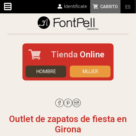
Identifícate
CARRITO
ES
Tienda
Online
HOMBRE
MUJER
Outlet de zapatos de fiesta en
Girona