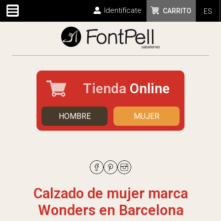
Identifícate
CARRITO
ES
Tienda
Online
HOMBRE
MUJER
Calzado de mujer marca
Wonders en Barcelona