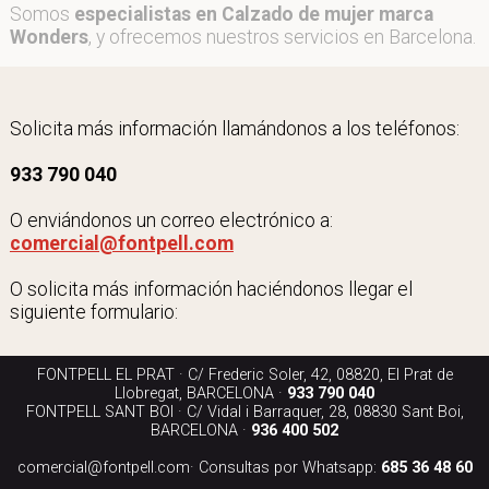
Somos
especialistas en Calzado de mujer marca
Wonders
, y ofrecemos nuestros servicios en Barcelona.
Solicita más información llamándonos a los teléfonos:
933 790 040
O enviándonos un correo electrónico a:
comercial@fontpell.com
O solicita más información haciéndonos llegar el
siguiente formulario:
FONTPELL EL PRAT · C/ Frederic Soler, 42, 08820, El Prat de
Llobregat, BARCELONA ·
933 790 040
FONTPELL SANT BOI · C/ Vidal i Barraquer, 28, 08830 Sant Boi,
BARCELONA ·
936 400 502
comercial@fontpell.com
· Consultas por Whatsapp:
685 36 48 60