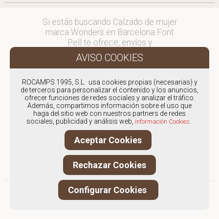
Si estás buscando Calzado de mujer
marca Wonders en Barcelona Font
Pell te ofrece, envíos y
devoluciones gratuítos a Península y
Baleares, para otros destinos
consultar
ROCAMPS 1995, S.L. usa cookies propias (necesarias) y
en comercial@fontpell.com.
de terceros para personalizar el contenido y los anuncios,
ofrecer funciones de redes sociales y analizar el tráfico.
Los envíos a Barcelona gestionados
Además, compartimos información sobre el uso que
haga del sitio web con nuestros partners de redes
entre semana se entregarán en
sociales, publicidad y análisis web,
Información Cookies.
menos de 48 horas; los pedidos
realizados en fin de semana, el
Aceptar Cookies
producto se enviará a partir del
lunes.
Rechazar Cookies
Configurar Cookies