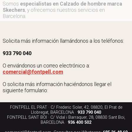
Somos
especialistas en Calzado de hombre marca
Skechers
, y ofrecemos nuestros servicios en
Barcelona.
Solicita más información llamándonos a los teléfonos:
933 790 040
O enviándonos un correo electrónico a:
comercial@fontpell.com
O solicita más información haciéndonos llegar el
siguiente formulario:
FONTPELL EL PRAT · C/ Frederic Soler, 42, 08820, El Prat de
Llobregat, BARCELONA ·
933 790 040
FONTPELL SANT BOI · C/ Vidal i Barraquer, 28, 08830 Sant Boi,
BARCELONA ·
936 400 502