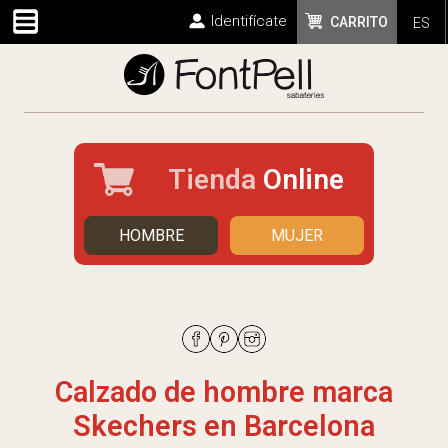
Identifícate
CARRITO
ES
Tienda
Online
HOMBRE
MUJER
Calzado de hombre marca
Skechers en Barcelona