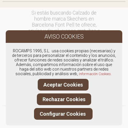
Si estás buscando Calzado de
hombre marca Skechers en
Barcelona Font Pell te ofrece,
envíos y devoluciones gratuítos a
Península y Baleares, para otros
destinos consultar
en comercial@fontpell.com.
ROCAMPS 1995, S.L. usa cookies propias (necesarias) y
de terceros para personalizar el contenido y los anuncios,
ofrecer funciones de redes sociales y analizar el tráfico.
Los envíos a Barcelona gestionados
Además, compartimos información sobre el uso que
entre semana se entregarán en
haga del sitio web con nuestros partners de redes
menos de 48 horas; los pedidos
sociales, publicidad y análisis web,
Información Cookies.
realizados en fin de semana, el
Aceptar Cookies
producto se enviará a partir del
lunes.
Rechazar Cookies
Configurar Cookies