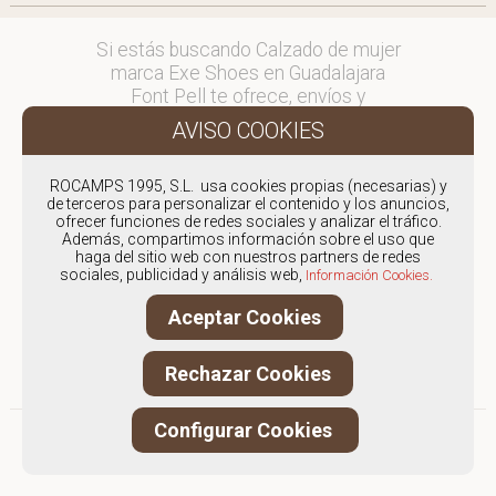
Si estás buscando Calzado de mujer
marca Exe Shoes en Guadalajara
Font Pell te ofrece, envíos y
devoluciones gratuítos a Península y
Baleares, para otros destinos
consultar
ROCAMPS 1995, S.L. usa cookies propias (necesarias) y
en comercial@fontpell.com.
de terceros para personalizar el contenido y los anuncios,
ofrecer funciones de redes sociales y analizar el tráfico.
Los envíos a Guadalajara
Además, compartimos información sobre el uso que
haga del sitio web con nuestros partners de redes
gestionados entre semana se
sociales, publicidad y análisis web,
Información Cookies.
entregarán en menos de 48 horas;
los pedidos realizados en fin de
Aceptar Cookies
semana, el producto se enviará a
partir del lunes.
Rechazar Cookies
Configurar Cookies