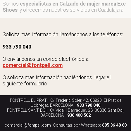
Somos
especialistas en Calzado de mujer marca Exe
Shoes
, y ofrecemos nuestros servicios en Guadalajara.
Solicita más información llamándonos a los teléfonos:
933 790 040
O enviándonos un correo electrónico a:
comercial@fontpell.com
O solicita más información haciéndonos llegar el
siguiente formulario:
FONTPELL EL PRAT · C/ Frederic Soler, 42, 08820, El Prat de
Llobregat, BARCELONA ·
933 790 040
FONTPELL SANT BOI · C/ Vidal i Barraquer, 28, 08830 Sant Boi,
BARCELONA ·
936 400 502
comercial@fontpell.com
· Consultas por Whatsapp:
685 36 48 60