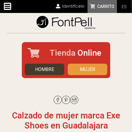
Identifícate
CARRITO
ES
Tienda
Online
HOMBRE
MUJER
Calzado de mujer marca Exe
Shoes en Guadalajara