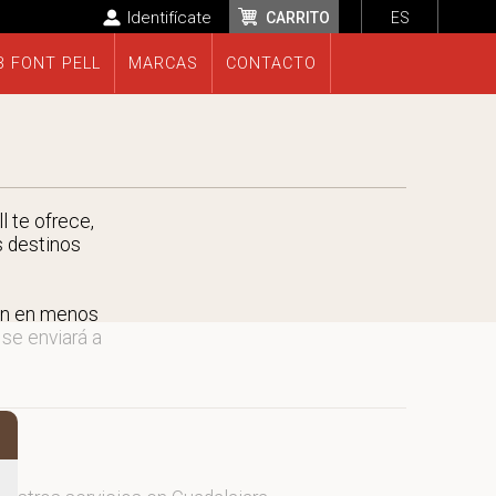
Identifícate
CARRITO
ES
B FONT PELL
MARCAS
CONTACTO
 te ofrece,
s destinos
rán en menos
 se enviará a