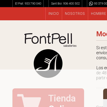
El Prat:
933 790 040
Sant Boi:
936 400 502
93 379 00
INICIO
NOSOTROS
HOMBRE
Moc
Si es
envío
consu
Los e
de 48
partir
Tienda