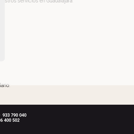
uestros servicios en Guadalajara.
ario:
 ·
933 790 040
6 400 502