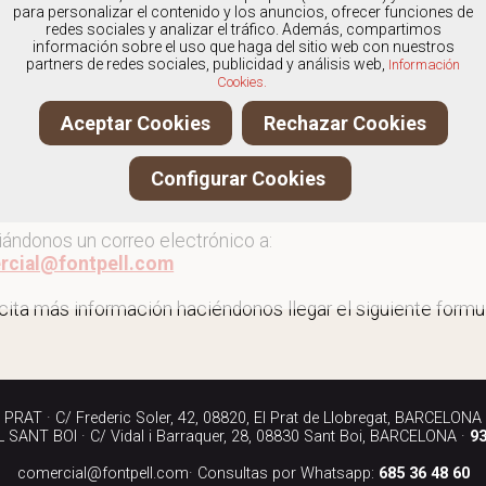
os
especialistas en Mocasines de hombre
, y ofrecemos n
para personalizar el contenido y los anuncios, ofrecer funciones de
redes sociales y analizar el tráfico. Además, compartimos
información sobre el uso que haga del sitio web con nuestros
partners de redes sociales, publicidad y análisis web,
Información
Cookies.
r más mocasines de hombre
Aceptar Cookies
Rechazar Cookies
ita más información llamándonos a los teléfonos:
Configurar Cookies
90 040
iándonos un correo electrónico a:
rcial@fontpell.com
icita más información haciéndonos llegar el siguiente formul
RAT · C/ Frederic Soler, 42, 08820, El Prat de Llobregat, BARCELONA
SANT BOI · C/ Vidal i Barraquer, 28, 08830 Sant Boi, BARCELONA ·
93
comercial@fontpell.com
· Consultas por Whatsapp:
685 36 48 60