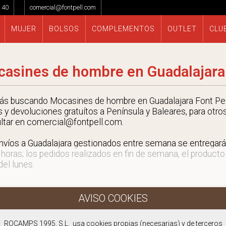
 40
comercial@fontpell.com
MUJER
BOLSOS
COMPLEMENTOS
OUTLET
CLU
asines de hombre en Guadalajara
tás buscando Mocasines de hombre en Guadalajara Font Pell
s y devoluciones gratuítos a Península y Baleares, para otro
ltar en comercial@fontpell.com.
nvíos a Guadalajara gestionados entre semana se entrega
 horas; los pedidos realizados en fin de semana, el producto
 del lunes.
ROCAMPS 1995, S.L. usa cookies propias (necesarias) y de terceros