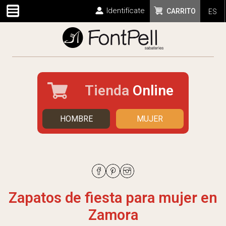
Identifícate
CARRITO
ES
Tienda
Online
HOMBRE
MUJER
Zapatos de fiesta para mujer en
Zamora